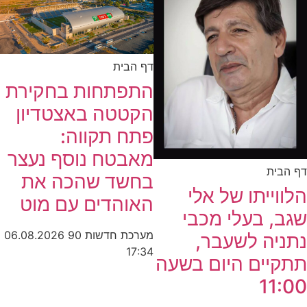
דף הבית
התפתחות בחקירת
הקטטה באצטדיון
פתח תקווה:
מאבטח נוסף נעצר
דף הבית
בחשד שהכה את
הלווייתו של אלי
האוהדים עם מוט
שגב, בעלי מכבי
מערכת חדשות 90
06.08.2026
נתניה לשעבר,
17:34
תתקיים היום בשעה
11:00