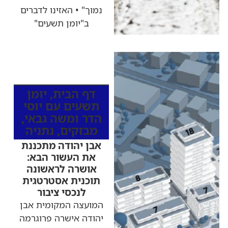
נמוך" • האזינו לדברים
ב"יומן תשעים"
כותרות החדשות
מהרדיו
דף הבית
,
יומן
תשעים עם יוסי
הדר ומשה גבאי
,
מבזקים
,
נתניה
אבן יהודה מתכננת
את העשור הבא:
אושרה לראשונה
תוכנית אסטרטגית
לנכסי ציבור
המועצה המקומית אבן
יהודה אישרה פרוגרמה