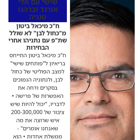
שישי עם אלי
אורגד וברהנו
טגניה
ח"כ מיכאל ביטון
מ"כחול לבן" לא שולל
שת"פ עם נתניהו אחרי
הבחירות
ח"כ מיכאל ביטון התייחס
בריאיון ל"פותחים שישי"
למצב הפוליטי של כחול
לבן, ולנתוניה הנמוכים
בסקרים ודחה את
האפשרות של פרישה •
לדבריו, "יכול להיות שיש
ציבור של 200-300,000
איש שרוצה את מה
שאנחנו אומרים" -
ממשלת אחדות • הוא