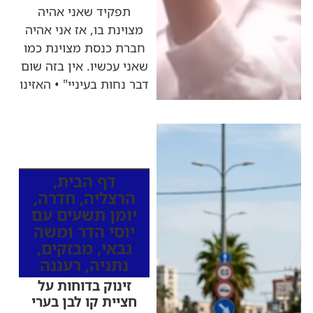
תפקיד שאני אהיה
מצוינת בו, אז אני אהיה
חברת כנסת מצוינת כמו
שאני עכשיו. אין בזה שום
דבר נחות בעיניי" • האזינו
כותרות החדשות
מהרדיו
דף הבית
,
הרצליה
,
חדרה
,
יומן תשעים עם
יוסי הדר ומשה
גבאי
,
מבזקים
,
נתניה
,
רעננה
זינוק בדוחות על
חציית קו לבן בערי