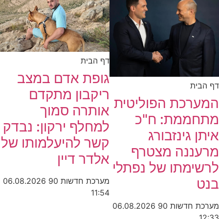
דף הבית
גופת אדם במצב
דף הבית
ריקבון מתקדם
המערכת הפוליטית
אותרה סמוך
מתחממת: ח"כ
למחלף ירקון: נבדק
איתן גינזבורג
קשר להיעלמותו של
מרעננה מצטרף
אלדר דיין
לרשימתו של נפתלי
בנט
מערכת חדשות 90
06.08.2026
11:54
מערכת חדשות 90
06.08.2026
12:33