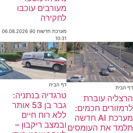
מעורבים עוכבו
לחקירה
מערכת חדשות 90
06.08.2026
10:31
דף הבית
דף הבית
טרגדיה בנתניה:
הרצליה עוברת
גבר בן 53 אותר
לרמזורים חכמים:
ללא רוח חיים
מערכת AI חדשה
ובמצב ריקבון –
תלמד את העומסים