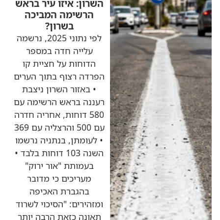
השרון: איזו עיר בראש
הרשימה המביכה
בשרון?
לפי נתוני 2025, נרשמה
עלייה חדה במספר
הדוחות על חציית קו
הפרדה רצוף בתוך הערים
• באזור השרון ניצבת
רעננה בראש הרשימה עם
580 דוחות, אחריה חדרה
עם 500 והרצליה עם 369
• לעומתן, בנתניה נרשמו
השנה 103 דוחות בלבד •
בעמותת "אור ירוק"
מעריכים כי מדובר
בהגברת האכיפה
ומזהירים: "הסיכוי לשרוד
תאונה כזאת הרבה יותר