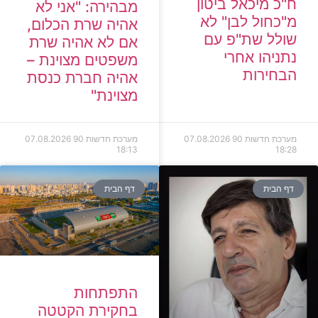
ח"כ מיכאל ביטון
מבהירה: "אני לא
מ"כחול לבן" לא
אהיה שרת הכלום,
שולל שת"פ עם
אם לא אהיה שרת
נתניהו אחרי
משפטים מצוינת –
הבחירות
אהיה חברת כנסת
מצוינת"
מערכת חדשות 90
07.08.2026
מערכת חדשות 90
07.08.2026
18:13
18:28
דף הבית
דף הבית
התפתחות
בחקירת הקטטה