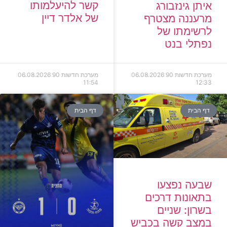
קשר להיעלמותו
איתן גינזבורג
של אלדר דיין
מרעננה מצטרף
לרשימתו של
נפתלי בנט
מערכת חדשות 90
06.08.2026
מערכת חדשות 90
06.08.2026
11:54
12:33
דף הבית
דף הבית
שבעה נפצעו
בתאונות דרכים
בשרון: שניים
במצב קשה בכביש