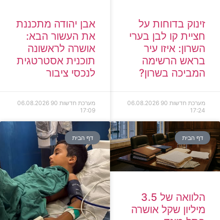
זינוק בדוחות על
אבן יהודה מתכננת
חציית קו לבן בערי
את העשור הבא:
השרון: איזו עיר
אושרה לראשונה
בראש הרשימה
תוכנית אסטרטגית
המביכה בשרון?
לנכסי ציבור
מערכת חדשות 90
06.08.2026
מערכת חדשות 90
06.08.2026
17:09
17:24
דף הבית
דף הבית
הלוואה של 3.5
מיליון שקל אושרה