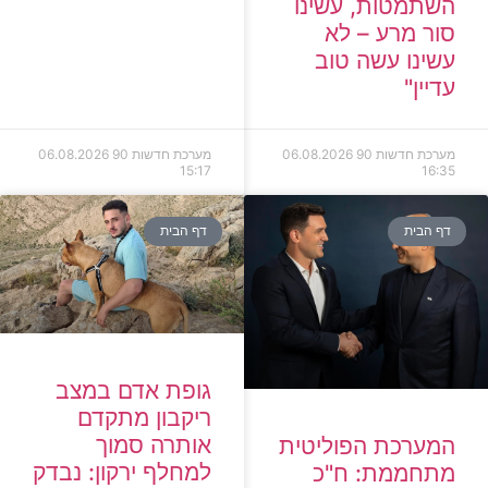
השתמטות, עשינו
סור מרע – לא
עשינו עשה טוב
עדיין"
מערכת חדשות 90
06.08.2026
מערכת חדשות 90
06.08.2026
15:17
16:35
דף הבית
דף הבית
גופת אדם במצב
ריקבון מתקדם
אותרה סמוך
המערכת הפוליטית
למחלף ירקון: נבדק
מתחממת: ח"כ