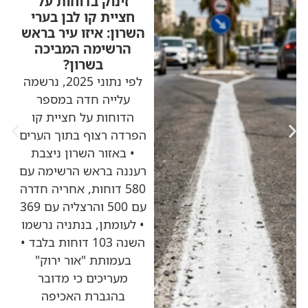
זינוק בדוחות על
חציית קו לבן בערי
השרון: איזו עיר בראש
הרשימה המביכה
בשרון?
לפי נתוני 2025, נרשמה
עלייה חדה במספר
הדוחות על חציית קו
הפרדה רצוף בתוך הערים
• באזור השרון ניצבת
רעננה בראש הרשימה עם
580 דוחות, אחריה חדרה
עם 500 והרצליה עם 369
• לעומתן, בנתניה נרשמו
השנה 103 דוחות בלבד •
בעמותת "אור ירוק"
מעריכים כי מדובר
בהגברת האכיפה