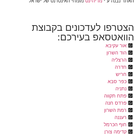
האתר נבנה ע"י
מדיה-נט
מומחי האינטרנט של ישראל
הצטרפו לעדכונים בקבוצת
הוואטסאפ בעירכם:
אור עקיבא
הוד השרון
הרצליה
חדרה
חריש
כפר סבא
נתניה
פתח תקווה
פרדס חנה
רמת השרון
רעננה
חוף הכרמל
קדימה צורן