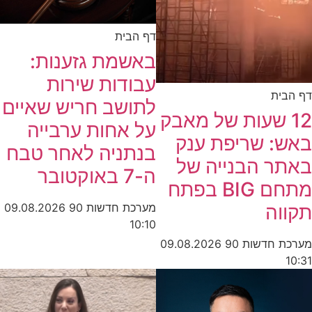
דף הבית
באשמת גזענות:
עבודות שירות
דף הבית
לתושב חריש שאיים
12 שעות של מאבק
על אחות ערבייה
באש: שריפת ענק
בנתניה לאחר טבח
באתר הבנייה של
ה-7 באוקטובר
מתחם BIG בפתח
מערכת חדשות 90
09.08.2026
תקווה
10:10
מערכת חדשות 90
09.08.2026
10:31