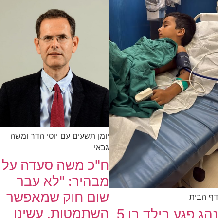
יומן תשעים עם יוסי הדר ומשה
גבאי
ח"כ משה סעדה על
מבהיר: "לא עבר
שום חוק שמאפשר
דף הבית
השתמטות, עשינו
נהג פגע בילד בן 5