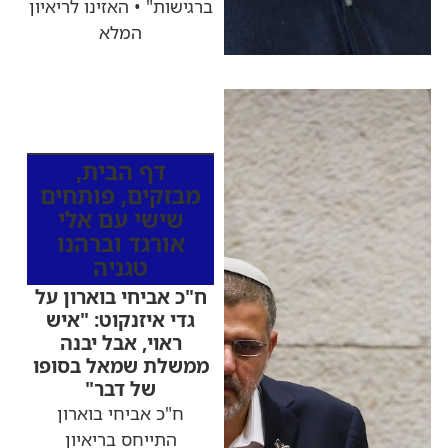
ברגישות" • האזינו לריאיון
המלא
כותרות החדשות
מהרדיו
דף הבית
,
מבזקים
,
פותחים
שישי עם אלי
אורגד וברהנו
טגניה
ח"כ אביחי בוארון על
גדי איזנקוט: "איש
ראוי, אבל יבנה
ממשלת שמאל בסופו
של דבר"
ח"כ אביחי בוארון
התייחס בריאיון