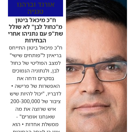
אורגד וברהנו
טגניה
ח"כ מיכאל ביטון
מ"כחול לבן" לא שולל
שת"פ עם נתניהו אחרי
הבחירות
ח"כ מיכאל ביטון התייחס
בריאיון ל"פותחים שישי"
למצב הפוליטי של כחול
לבן, ולנתוניה הנמוכים
בסקרים ודחה את
האפשרות של פרישה •
לדבריו, "יכול להיות שיש
ציבור של 200-300,000
איש שרוצה את מה
שאנחנו אומרים" -
ממשלת אחדות • הוא
ציין כי לאחר הבחירות,