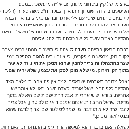
בעיצומו של קיץ ביטחוני מתוח, עם עלייה מתמשכת במספר
הפיגועים ביהודה ושומרון, התראיין הבוקר, ח"כ משה סעדה (הליכוד)
לתוכנית, פותחים שישי עם אלי אורגד וברהנו טגניה. בריאיון הבהיר
סעדה, את עמדתו על תחושת חוסר הביטחון שמאפיינת את חייהם
של תושבים רבים מעבר לקו הירוק, וענה בישירות על השאלה, האם
המדינה באמת עושה כל שביכולתה כדי להגן עליהם.
בפתח הראיון התייחס סעדה לטענות כי תושבים המתגוררים מעבר
לקו הירוק, מרגישים מופקרים, וכי אינם זוכים להגנה מספקת:
"
מי
שגר בהתנחלויות צריך להבין שהוא מסכן את חייו. זה לא עיר
בתוך הקו הירוק. מי שלא מוכן לסכן את עצמו, שלא יהיה שם."
"אבל מדובר באזרחים ישראלים, למה אין פה אחריות מלאה מצד
המדינה כלפיהם?" שאל אורגד. סעדה השיב: "אני לא אומר שאין
אחריות. בוודאי שיש אחריות. אבל ההתיישבות שם היא לא בתוך
מדינת ישראל הריבונית. אנחנו אמנם דואגים לביטחון, אבל צריך
להבין שזה לא אותו דבר. מי שמחליט לגור שם, צריך לדעת שהוא
נכנס לאזור מסוכן."
לשאלה האם בדבריו הוא למעשה קורה לעזוב התנחלויות, האם הוא,