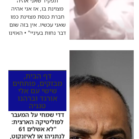
תפקיד שאני אהיה
מצוינת בו, אז אני אהיה
חברת כנסת מצוינת כמו
שאני עכשיו. אין בזה שום
דבר נחות בעיניי" • האזינו
כותרות החדשות
מהרדיו
דף הבית
,
מבזקים
,
פותחים
שישי עם אלי
אורגד וברהנו
טגניה
דדי שמחי על המעבר
לפוליטיקה הארצית:
"לא אשלים 61
לנתניהו או לאיזנקוט,