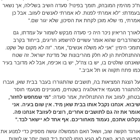
ח"כ מהימין המובהק, תומך בפינוי? סעדה השיב בשלילה, אך נשאר
בעמדתו: "לא אמרתי לפנות. לא אמרתי לאנשים לעזוב. אבל כן
אמרתי, מי שלא מוכן לקחת את הסיכון, שלא יגור שם."
לאורך הריאיון ניכר היה כי סעדה מבקש לשמור על עמדתו, גם
כשהדברים שהוא אומר עשויים להישמע חריגים, בייחוד בקרב
תומכי הימין: "אני לא משלה אנשים", אמר. "זה לא מקום של שקט.
ההתנחלויות הן לא חלק מהריבונות של מדינת ישראל. זה שטח
שאנחנו שולטים בו, יש בו צה"ל, יש בו אכיפה, אבל לא מדובר בעיר
כמו פתח תקווה או תל אביב."
על הצגת המציאות בה, תושבים שהתגוררו בעבר בבית שאן, ועברו
להתגורר מטעמי אידאולוגיה בשטחים, מעוניינים מטעמי חוסר
בטחון, לעזוב את ההתנחלויות, אמר סעדה:
"
מי שמחפש לחזור,
שיבוא. אנחנו נקבל אותו בבית שאן מיד. אין שום בעיה. אני
אומר את זה גם לתושבים אחרים, רוצים לעזוב? אנחנו פה.
נקלוט אתכם, נעמוד מאחוריכם. אף אחד לא יישאר לבד
."
אורגד הקשה שוב, ושאל האם הממשלה עושה מספיק כדי למנוע את
הפיגוע הבא. האם לא הגיע הזמן להכות ביד קשה יותר או לשנות