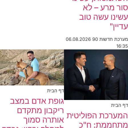
סור מרע – לא
עשינו עשה טוב
עדיין"
מערכת חדשות 90
06.08.2026
16:35
דף הבית
גופת אדם במצב
דף הבית
ריקבון מתקדם
המערכת הפוליטית
אותרה סמוך
מתחממת: ח"כ