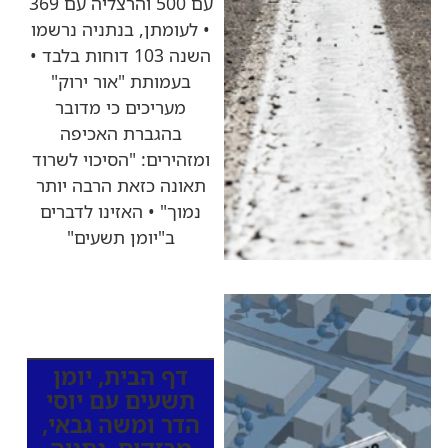
עם 500 והרצליה עם 369
• לעומתן, בנתניה נרשמו
השנה 103 דוחות בלבד •
בעמותת "אור ירוק"
מעריכים כי מדובר
בהגברת האכיפה
ומזהירים: "הסיכוי לשרוד
תאונה כזאת הרבה יותר
נמוך" • האזינו לדברים
ב"יומן תשעים"
כותרות החדשות
מהרדיו
דף הבית
,
יומן
תשעים עם יוסי
הדר ומשה גבאי
,