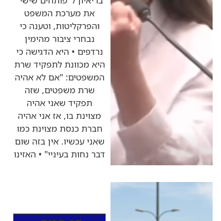
בריאיון ל"פותחים שישי"
את מערכת המשפט
והפרקליטות, וטענה כי
נבחרי ציבור מהימין
נרדפים • היא הדגישה כי
היא מכוונת לתפקיד שרת
המשפטים: "אם לא אהיה
שרת משפטים, שזה
תפקיד שאני אהיה
מצוינת בו, אז אני אהיה
חברת כנסת מצוינת כמו
שאני עכשיו. אין בזה שום
דבר נחות בעיניי" • האזינו
כותרות החדשות
מהרדיו