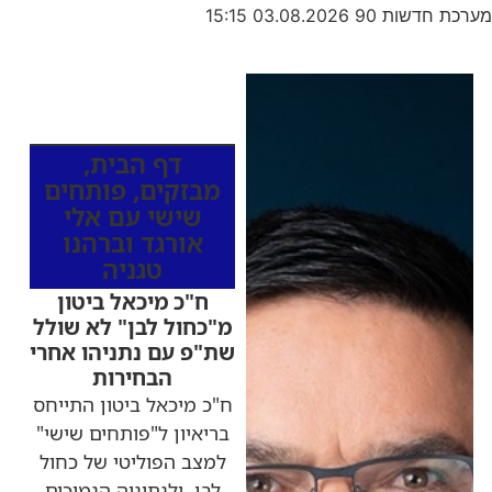
מערכת חדשות 90
03.08.2026
15:15
כותרות החדשות
מהרדיו
דף הבית
,
מבזקים
,
פותחים
שישי עם אלי
אורגד וברהנו
טגניה
ח"כ מיכאל ביטון
מ"כחול לבן" לא שולל
שת"פ עם נתניהו אחרי
הבחירות
ח"כ מיכאל ביטון התייחס
בריאיון ל"פותחים שישי"
למצב הפוליטי של כחול
לבן, ולנתוניה הנמוכים