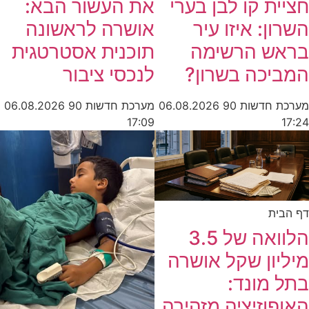
חציית קו לבן בערי
את העשור הבא:
השרון: איזו עיר
אושרה לראשונה
בראש הרשימה
תוכנית אסטרטגית
המביכה בשרון?
לנכסי ציבור
מערכת חדשות 90
06.08.2026
מערכת חדשות 90
06.08.2026
17:09
17:24
דף הבית
הלוואה של 3.5
מיליון שקל אושרה
בתל מונד:
האופוזיציה מזהירה