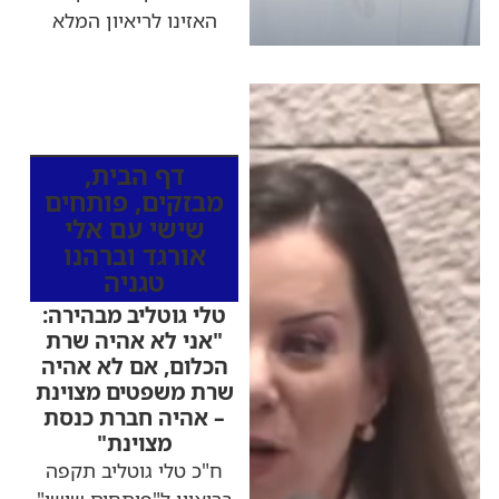
האזינו לריאיון המלא
כותרות החדשות
מהרדיו
דף הבית
,
מבזקים
,
פותחים
שישי עם אלי
אורגד וברהנו
טגניה
טלי גוטליב מבהירה:
"אני לא אהיה שרת
הכלום, אם לא אהיה
שרת משפטים מצוינת
– אהיה חברת כנסת
מצוינת"
ח"כ טלי גוטליב תקפה