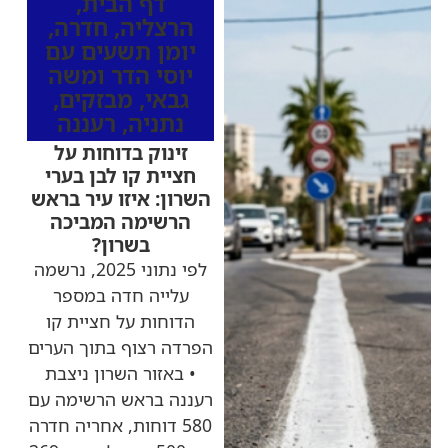
דף הבית
,
הרצליה
,
חדרה
,
יומן תשעים עם
יוסי הדר ומשה
גבאי
,
מבזקים
,
נתניה
,
רעננה
זינוק בדוחות על
חציית קו לבן בערי
השרון: איזו עיר בראש
הרשימה המביכה
בשרון?
לפי נתוני 2025, נרשמה
עלייה חדה במספר
הדוחות על חציית קו
הפרדה רצוף בתוך הערים
• באזור השרון ניצבת
רעננה בראש הרשימה עם
580 דוחות, אחריה חדרה