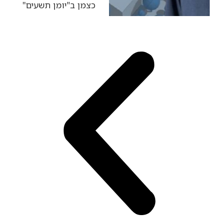
כצמן ב"יומן תשעים"