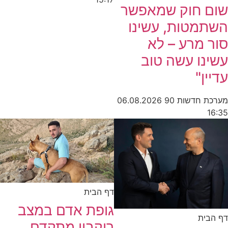
שום חוק שמאפשר
השתמטות, עשינו
סור מרע – לא
עשינו עשה טוב
עדיין"
מערכת חדשות 90
06.08.2026
16:35
דף הבית
גופת אדם במצב
דף הבית
ריקבון מתקדם