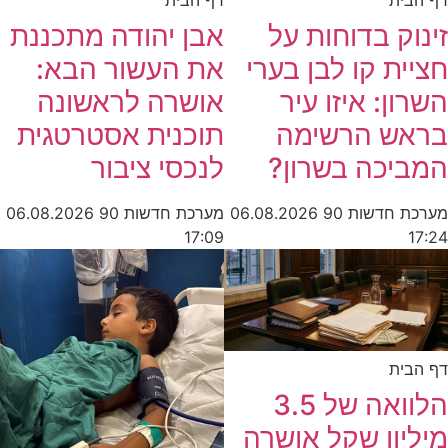
דף הבית
דף הבית
זינוק בדוחות על
אבן יהודה מתכננת
חציית קו לבן בערי
את העשור הבא:
השרון: איזו עיר
אושרה לראשונה
בראש הרשימה
תוכנית אסטרטגית
המביכה בשרון?
לנכסי ציבור
מערכת חדשות 90
06.08.2026
מערכת חדשות 90
06.08.2026
17:09
17:24
דף הבית
הלוואה של 3.5
מיליון שקל אושרה