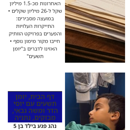
האחרונות מכ-1.5 מיליון
שקל ל-26 מיליון שקלים •
במועצה מסבירים:
התייקרות העלויות
והפערים בפרויקט הוותיק
חייבו מקור מימון נוסף •
האזינו לדברים ב"יומן
תשעים"
כותרות החדשות
מהרדיו
דף הבית
,
יומן
תשעים עם יוסי
הדר ומשה גבאי
,
מבזקים
,
נתניה
נהג פגע בילד בן 5