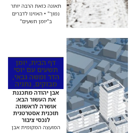
תאונה כזאת הרבה יותר
נמוך" • האזינו לדברים
ב"יומן תשעים"
כותרות החדשות
מהרדיו
דף הבית
,
יומן
תשעים עם יוסי
הדר ומשה גבאי
,
מבזקים
,
נתניה
אבן יהודה מתכננת
את העשור הבא:
אושרה לראשונה
תוכנית אסטרטגית
לנכסי ציבור
המועצה המקומית אבן