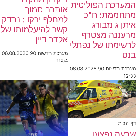
המערכת הפוליטית
אותרה סמוך
מתחממת: ח"כ
למחלף ירקון: נבדק
איתן גינזבורג
קשר להיעלמותו של
מרעננה מצטרף
אלדר דיין
לרשימתו של נפתלי
בנט
מערכת חדשות 90
06.08.2026
11:54
מערכת חדשות 90
06.08.2026
12:33
דף הבית
שבעה נפצעו