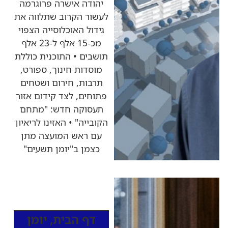
יהודה אישרה פרוגרמה
לעשור הקרוב שתלווה את
גידול האוכלוסייה הצפוי
מכ-15 אלף ל-23 אלף
תושבים • התוכנית כוללת
מוסדות חינוך, ספורט,
תרבות, חירום ושטחים
פתוחים, לצד קידום אזור
תעסוקה חדש: "מתחם
הקובייה" • האזינו לריאיון
עם ראש המועצה מתן
כצמן ב"יומן תשעים"
כותרות החדשות
מהרדיו
דף הבית
,
יומן