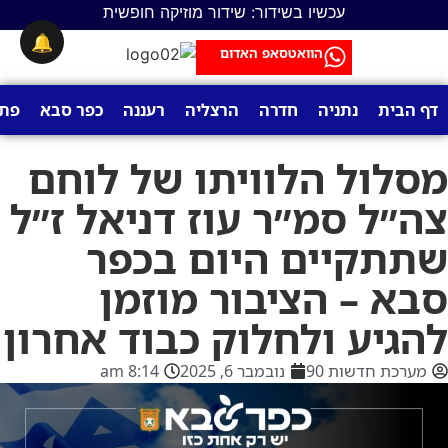
עכשיו בשידור: שידור מוזיקה חופשית
🔔
הוואטסאפ האדום
דף הבית
נתניה
חדרה
הרצליה
רעננה
כפר סבא
פתח
מסלול הלוויתו של לוחם
צה״ל סמ״ר עוז דניאל ז״ל
שתתקיים היום בכפר
סבא – הציבור מוזמן
להגיע ולחלוק כבוד אחרון
מערכת חדשות 90
נובמבר 6, 2025
8:14 am