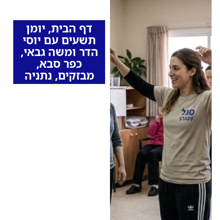
מהרדיו
דף הבית
,
יומן
תשעים עם יוסי
הדר ומשה גבאי
,
כפר סבא
,
מבזקים
,
נתניה
פרשת עבירות המין
בהוסטל בכפר סבא:
החשוד מנתניה
מכחיש; חוקר
המשטרה – "בסרטונים
נראים מעשים מכוונים"
תושב נתניה בן 42 חשוד
כי ביצע עבירות מין
בחוסות בעלות מוגבלויות
במהלך עבודתו בהוסטל
בכפר סבא • לפי