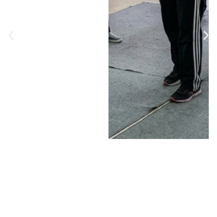
המשטרה, חלק
מהמעשים תועדו
במצלמות אבטחה:
"פרשה מטרידה, חמורה
מאוד, אשר זעזעה אותנו
שראינו את הצילומים",
אמר ראש משרד
החקירות במשטרת כפר
סבא, פקד יונתן מינדל •
האזינו לריאיון המלא
ב"יומן תשעים"