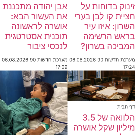
זינוק בדוחות על
אבן יהודה מתכננת
חציית קו לבן בערי
את העשור הבא:
השרון: איזו עיר
אושרה לראשונה
בראש הרשימה
תוכנית אסטרטגית
המביכה בשרון?
לנכסי ציבור
מערכת חדשות 90
06.08.2026
מערכת חדשות 90
06.08.2026
17:09
17:24
דף הבית
הלוואה של 3.5
מיליון שקל אושרה