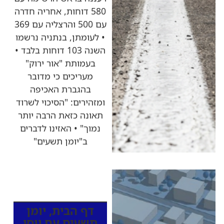
580 דוחות, אחריה חדרה
עם 500 והרצליה עם 369
• לעומתן, בנתניה נרשמו
השנה 103 דוחות בלבד •
בעמותת "אור ירוק"
מעריכים כי מדובר
בהגברת האכיפה
ומזהירים: "הסיכוי לשרוד
תאונה כזאת הרבה יותר
נמוך" • האזינו לדברים
ב"יומן תשעים"
כותרות החדשות
מהרדיו
דף הבית
,
יומן
תשעים עם יוסי