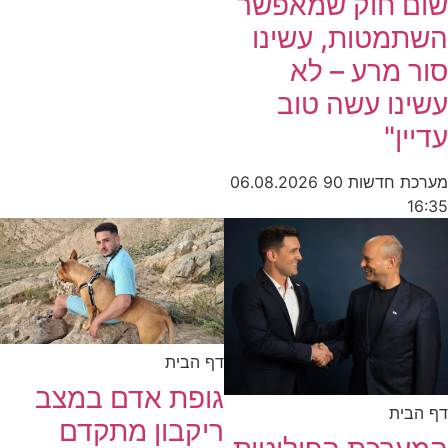
שום חוק שמאפשר
השתמטות, עשינו
סור מרע – לא
עשינו עשה טוב
עדיין"
מערכת חדשות 90
06.08.2026
16:35
דף הבית
גופת אדם במצב
דף הבית
ריקבון מתקדם