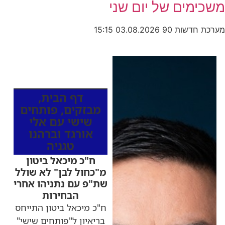
משכימים של יום שני
מערכת חדשות 90
03.08.2026
15:15
כותרות החדשות
מהרדיו
דף הבית
,
מבזקים
,
פותחים
שישי עם אלי
אורגד וברהנו
טגניה
ח"כ מיכאל ביטון
מ"כחול לבן" לא שולל
שת"פ עם נתניהו אחרי
הבחירות
ח"כ מיכאל ביטון התייחס
בריאיון ל"פותחים שישי"