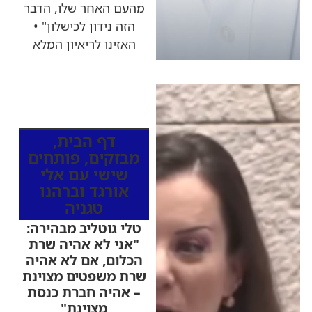
מהעם האחר שלו, הדבר
הזה נידון לכישלון" •
האזינו לריאיון המלא
כותרות החדשות
מהרדיו
דף הבית
,
מבזקים
,
פותחים
שישי עם אלי
אורגד וברהנו
טגניה
טלי גוטליב מבהירה:
"אני לא אהיה שרת
הכלום, אם לא אהיה
שרת משפטים מצוינת
– אהיה חברת כנסת
מצוינת"