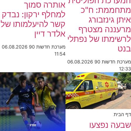
המערכת הפוליטית
אותרה סמוך
מתחממת: ח"כ
למחלף ירקון: נבדק
איתן גינזבורג
קשר להיעלמותו של
מרעננה מצטרף
אלדר דיין
לרשימתו של נפתלי
בנט
מערכת חדשות 90
06.08.2026
11:54
מערכת חדשות 90
06.08.2026
12:33
דף הבית
שבעה נפצעו