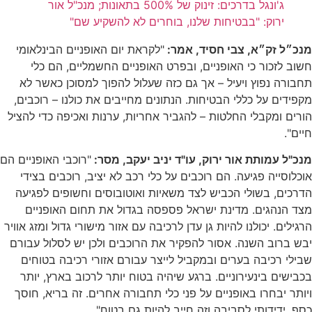
ג'ונגל בדרכים: זינוק של 500% בתאונות; מנכ"ל אור
ירוק: "בבטיחות שלנו, בוחרים לא להשקיע שם"
מנכ״ל זק״א, צבי חסיד, אמר:
"לקראת יום האופניים הבינלאומי
חשוב לזכור כי האופניים, ובפרט האופניים החשמליים, הם כלי
תחבורה נפוץ ויעיל – אך גם כזה שעלול להפוך למסוכן כאשר לא
מקפידים על כללי הבטיחות. הנתונים מחייבים את כולנו – רוכבים,
הורים ומקבלי החלטות – להגביר אחריות, ערנות ואכיפה כדי להציל
חיים".
מנכ"ל עמותת אור ירוק, עו"ד יניב יעקב, מסר:
"רוכבי האופניים הם
אוכלוסייה פגיעה. הם רוכבים על כלי רכב לא יציב, רוכבים בצידי
הדרכים, בשולי הכביש לצד משאיות ואוטובוסים וחשופים לפגיעה
מצד הנהגים. מדינת ישראל פספסה בגדול את תחום האופניים
הרגילים. יכולנו להיות גן עדן לרכיבה עם אזור מישורי גדול ומזג אוויר
יבש ברוב השנה. אסור להפקיר את הרוכבים ולכן יש לסלול עבורם
שבילי רכיבה בערים ובמקביל לייצר עבורם אזורי רכיבה בטוחים
בכבישים בינעירוניים. ברגע שיהיה בטוח יותר לרכוב בארץ, יותר
ויותר יבחרו באופניים על פני כלי תחבורה אחרים. זה בריא, חוסך
כסף, ידידותי לסביבה וזה חייב להיות גם בטוח".