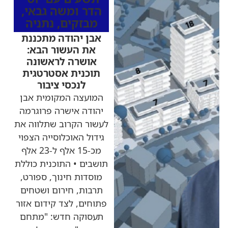
הדר ומשה גבאי
,
מבזקים
,
נתניה
אבן יהודה מתכננת
את העשור הבא:
אושרה לראשונה
תוכנית אסטרטגית
לנכסי ציבור
המועצה המקומית אבן
יהודה אישרה פרוגרמה
לעשור הקרוב שתלווה את
גידול האוכלוסייה הצפוי
מכ-15 אלף ל-23 אלף
תושבים • התוכנית כוללת
מוסדות חינוך, ספורט,
תרבות, חירום ושטחים
פתוחים, לצד קידום אזור
תעסוקה חדש: "מתחם