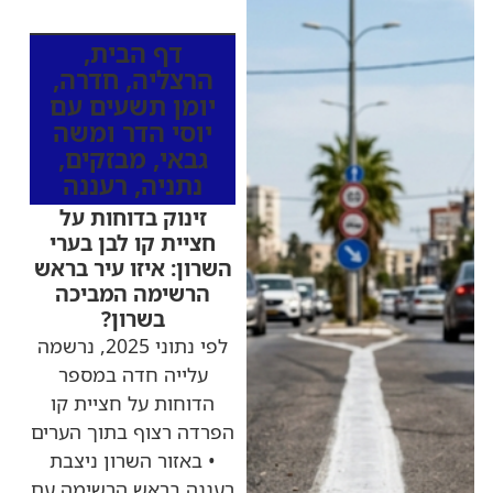
מהרדיו
דף הבית
,
הרצליה
,
חדרה
,
יומן תשעים עם
יוסי הדר ומשה
גבאי
,
מבזקים
,
נתניה
,
רעננה
זינוק בדוחות על
חציית קו לבן בערי
השרון: איזו עיר בראש
הרשימה המביכה
בשרון?
לפי נתוני 2025, נרשמה
עלייה חדה במספר
הדוחות על חציית קו
הפרדה רצוף בתוך הערים
• באזור השרון ניצבת
רעננה בראש הרשימה עם