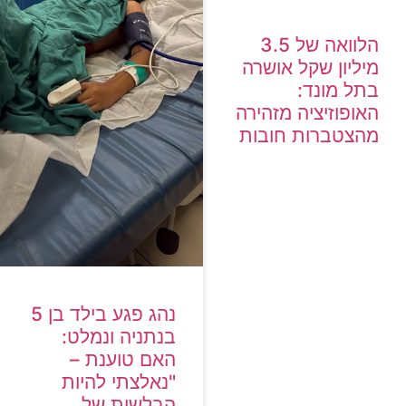
הלוואה של 3.5
מיליון שקל אושרה
בתל מונד:
האופוזיציה מזהירה
מהצטברות חובות
נהג פגע בילד בן 5
בנתניה ונמלט:
האם טוענת –
"נאלצתי להיות
הבלשית של