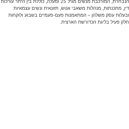
הנבחרת, המורכבת מנשים מגיל 25 ומעלה, כוללת בין היתר עורכות
דין, מתכנתות, מנהלות משאבי אנוש, תזונאית ונשים עצמאיות
ובעלות עסק משלהן – המתאמנות פעם-פעמיים בשבוע ולוקחות
חלק פעיל בליגת הכדורשת הארצית.