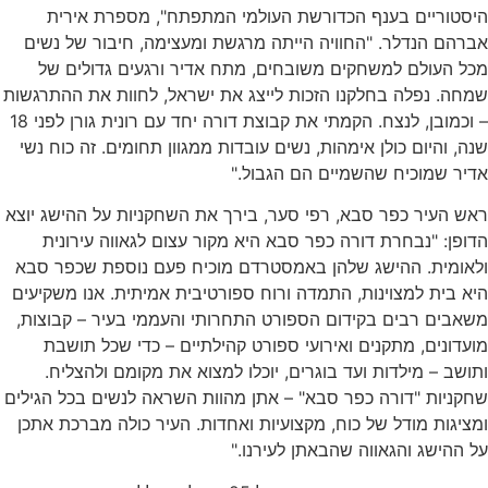
היסטוריים בענף הכדורשת העולמי המתפתח", מספרת אירית
אברהם הנדלר. "החוויה הייתה מרגשת ומעצימה, חיבור של נשים
מכל העולם למשחקים משובחים, מתח אדיר ורגעים גדולים של
שמחה. נפלה בחלקנו הזכות לייצג את ישראל, לחוות את ההתרגשות
– וכמובן, לנצח. הקמתי את קבוצת דורה יחד עם רונית גורן לפני 18
שנה, והיום כולן אימהות, נשים עובדות ממגוון תחומים. זה כוח נשי
אדיר שמוכיח שהשמיים הם הגבול."
ראש העיר כפר סבא, רפי סער, בירך את השחקניות על ההישג יוצא
הדופן: "נבחרת דורה כפר סבא היא מקור עצום לגאווה עירונית
ולאומית. ההישג שלהן באמסטרדם מוכיח פעם נוספת שכפר סבא
היא בית למצוינות, התמדה ורוח ספורטיבית אמיתית. אנו משקיעים
משאבים רבים בקידום הספורט התחרותי והעממי בעיר – קבוצות,
מועדונים, מתקנים ואירועי ספורט קהילתיים – כדי שכל תושבת
ותושב – מילדות ועד בוגרים, יוכלו למצוא את מקומם ולהצליח.
שחקניות "דורה כפר סבא" – אתן מהוות השראה לנשים בכל הגילים
ומציגות מודל של כוח, מקצועיות ואחדות. העיר כולה מברכת אתכן
על ההישג והגאווה שהבאתן לעירנו."