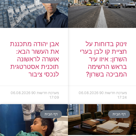
זינוק בדוחות על
אבן יהודה מתכננת
חציית קו לבן בערי
את העשור הבא:
השרון: איזו עיר
אושרה לראשונה
בראש הרשימה
תוכנית אסטרטגית
המביכה בשרון?
לנכסי ציבור
מערכת חדשות 90
06.08.2026
מערכת חדשות 90
06.08.2026
17:09
17:24
דף הבית
דף הבית