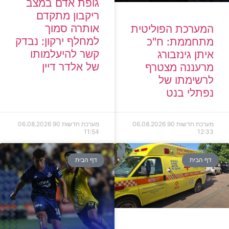
גופת אדם במצב
ריקבון מתקדם
אותרה סמוך
המערכת הפוליטית
למחלף ירקון: נבדק
מתחממת: ח"כ
קשר להיעלמותו
איתן גינזבורג
של אלדר דיין
מרעננה מצטרף
לרשימתו של
נפתלי בנט
מערכת חדשות 90
06.08.2026
מערכת חדשות 90
06.08.2026
11:54
12:33
דף הבית
דף הבית