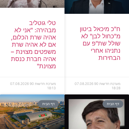
טלי גוטליב
ח"כ מיכאל ביטון
מבהירה: "אני לא
מ"כחול לבן" לא
אהיה שרת הכלום,
שולל שת"פ עם
אם לא אהיה שרת
נתניהו אחרי
משפטים מצוינת –
הבחירות
אהיה חברת כנסת
מצוינת"
מערכת חדשות 90
07.08.2026
מערכת חדשות 90
07.08.2026
18:13
18:28
דף הבית
דף הבית