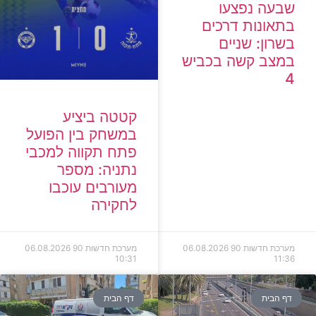
שבעה נפצעו
בתאונות דרכים
בשרון: שניים
במצב קשה בכביש
4
קטטה ביציע
במשחק בין הפועל
פתח תקווה למכבי
נתניה: מספר
מעורבים עוכבו
לחקירה
מערכת חדשות 90
06.08.2026
מערכת חדשות 90
06.08.2026
10:31
11:36
דף הבית
דף הבית