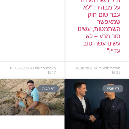
ח"כ משה סעדה
על מבהיר: "לא
עבר שום חוק
שמאפשר
השתמטות, עשינו
סור מרע – לא
עשינו עשה טוב
עדיין"
מערכת חדשות 90
06.08.2026
מערכת חדשות 90
06.08.2026
15:17
16:35
דף הבית
דף הבית