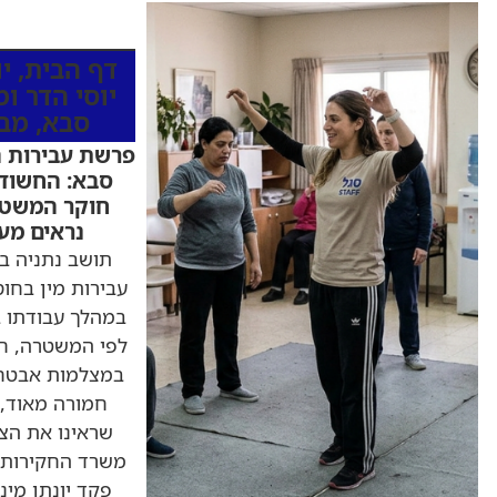
כותרות החדש
דף הבית
,
י
יוסי הדר ו
סבא
,
מבז
פרשת עבירות ה
סבא: החשוד 
חוקר המשטר
נראים מעש
עבירות מין בחוס
במהלך עבודתו ב
לפי המשטרה, ח
במצלמות אבטחה
חמורה מאוד, 
שראינו את הצ
משרד החקירות 
פקד יונתן מינד