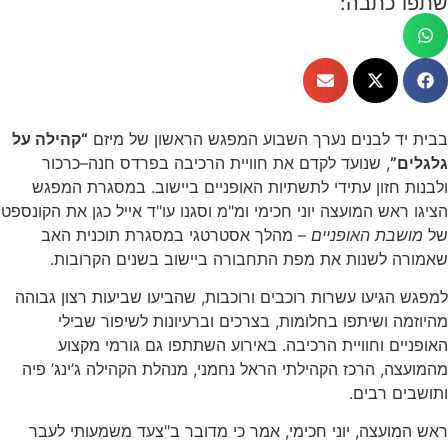
שתפו כתבה:
בבית יד לבנים נערך השבוע המפגש הראשון של מיזם
“קהילה על
גלגלים”
, שנועד לקדם את חוויית הרכיבה בפרדס חנה–כרכור
ולבנות חזון עתידי לתשתיות האופניים ביישוב. במסגרת המפגש
הציגו ראש המועצה יוני חכימי ומ"מ וסגנו עו"ד אייל כגן את הקונספט
של
מושבת האופניים
– מהלך אסטרטגי במסגרת תוכנית האב
שאמורה לשנות את מפת התחבורה ביישוב בשנים הקרובות.
למפגש הגיעו עשרות רוכבים ורוכבות, שהביעו שביעות רצון גבוהה
מהיוזמה ושיתפו בחלומות, בצרכים וברעיונות לשיפור שבילי
האופניים וחוויית הרכיבה. באירוע השתתפו גם גורמי מקצוע
מהמועצה, הרכז הקהילתי הראל נחמני, מנהלת הקהילה ג’ינג’ פיה
ותושבים רבים.
ראש המועצה, יוני חכימי, אמר כי מדובר ב"צעד משמעותי לעבר