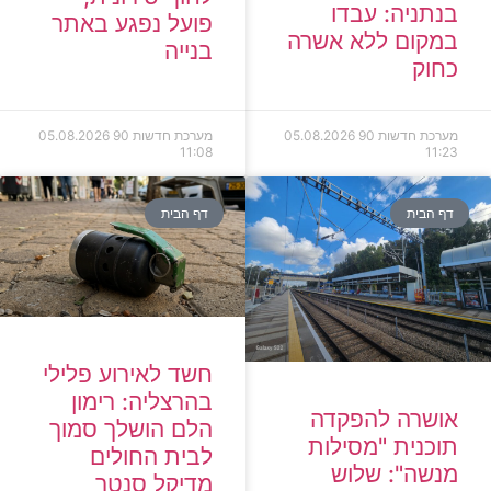
בנתניה: עבדו
פועל נפגע באתר
במקום ללא אשרה
בנייה
כחוק
מערכת חדשות 90
05.08.2026
מערכת חדשות 90
05.08.2026
11:08
11:23
דף הבית
דף הבית
חשד לאירוע פלילי
בהרצליה: רימון
אושרה להפקדה
הלם הושלך סמוך
תוכנית "מסילות
לבית החולים
מנשה": שלוש
מדיקל סנטר