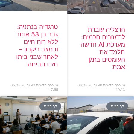
טרגדיה בנתניה:
הרצליה עוברת
גבר בן 53 אותר
לרמזורים חכמים:
ללא רוח חיים
מערכת AI חדשה
ובמצב ריקבון –
תלמד את
לאחר שבני ביתו
העומסים בזמן
חזרו הביתה
אמת
מערכת חדשות 90
06.08.2026
מערכת חדשות 90
05.08.2026
17:55
10:13
דף הבית
דף הבית