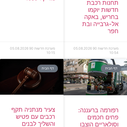
תחנות רכבת
חדשות יוקמו
בחריש, באקה
אל-גרבייה ובת
חפר
מערכת חדשות 90
05.08.2026
מערכת חדשות 90
05.08.2026
10:15
10:54
דף הבית
דף הבית
צעיר מנתניה תקף
רפורמה ברעננה:
רכבים עם פטיש
פחים חכמים
והשליך לבנים
וסולאריים הוצבו