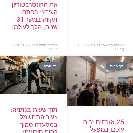
את הקונסרבטוריון
העירוני בפתח
תקווה במשך 31
שנים, הלך לעולמו
מערכת חדשות 90
05.08.2026
מערכת חדשות 90
05.08.2026
11:41
14:13
דף הבית
דף הבית
תוך שעות בנתניה:
צעיר התחשמל
25 אזרחים זרים
במסעדה סמוך
עוכבו במפעל
לחוף סירונית;