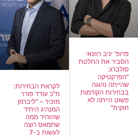
פרופ' יניב רוזנאי
הסביר את החלטת
סולברג:
"הפרקטיקה
שהייתה נהוגה
לקראת הבחירות:
בבחירות הקודמות
ח"כ עודד פורר
פשוט הייתה לא
מזכיר – "ליברמן
חוקית"
המנהיג היחיד
שהזהיר ממה
שחמאס רוצה
לעשות ב-7