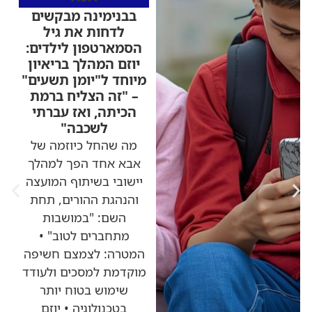
בבנימינה מבקשים
לדחות את גיל
הסמארטפון לילדים:
יוזם המהלך בריאיון
מיוחד ל"יומן תשעים"
– "זה הצליח ברמת
הכיתה, ואז עברתי
לשכבה"
מה שהחל כיוזמה של
אבא אחד הפך למהלך
יישובי בשיתוף המועצה
והנהגת ההורים, תחת
השם: "במושבות
מתחברים לטוב" •
המטרה: לצמצם חשיפה
מוקדמת למסכים ולעודד
שימוש בטוח יותר
בטכנולוגיה • יוזם