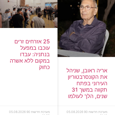
25 אזרחים זרים
עוכבו במפעל
בנתניה: עבדו
במקום ללא אשרה
כחוק
אריה ראובן, שניהל
את הקונסרבטוריון
העירוני בפתח
תקווה במשך 31
שנים, הלך לעולמו
מערכת חדשות 90
05.08.2026
מערכת חדשות 90
05.08.2026