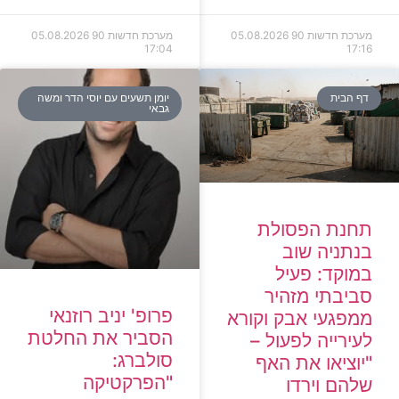
מערכת חדשות 90
05.08.2026
מערכת חדשות 90
05.08.2026
17:04
17:16
דף הבית
יומן תשעים עם יוסי הדר ומשה
גבאי
תחנת הפסולת
בנתניה שוב
במוקד: פעיל
סביבתי מזהיר
פרופ' יניב רוזנאי
ממפגעי אבק וקורא
הסביר את החלטת
לעירייה לפעול –
סולברג:
"יוציאו את האף
"הפרקטיקה
שלהם וירדו