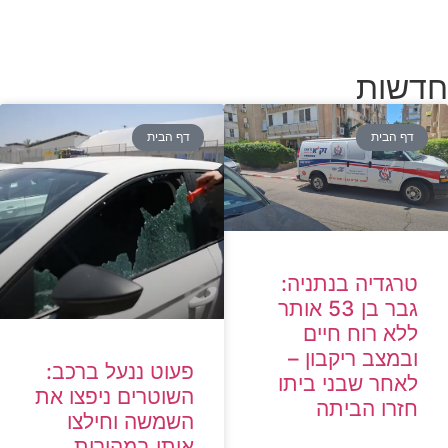
חדשות
דף הבית
דף הבית
טרגדיה בנתניה:
גבר בן 53 אותר
ללא רוח חיים
ובמצב ריקבון –
פעוט ננעל ברכב:
לאחר שבני ביתו
השוטרים ניפצו את
חזרו הביתה
השמשה וחילצו
אותו במהירות