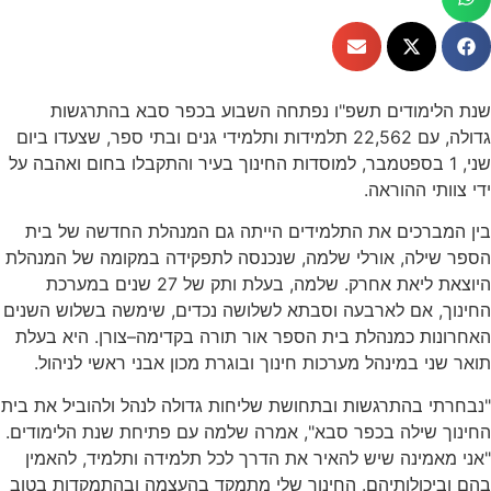
שנת הלימודים תשפ"ו נפתחה השבוע בכפר סבא בהתרגשות
גדולה, עם 22,562 תלמידות ותלמידי גנים ובתי ספר, שצעדו ביום
שני, 1 בספטמבר, למוסדות החינוך בעיר והתקבלו בחום ואהבה על
ידי צוותי ההוראה.
בין המברכים את התלמידים הייתה גם המנהלת החדשה של בית
הספר שילה, אורלי שלמה, שנכנסה לתפקידה במקומה של המנהלת
היוצאת ליאת אחרק. שלמה, בעלת ותק של 27 שנים במערכת
החינוך, אם לארבעה וסבתא לשלושה נכדים, שימשה בשלוש השנים
האחרונות כמנהלת בית הספר אור תורה בקדימה–צורן. היא בעלת
תואר שני במינהל מערכות חינוך ובוגרת מכון אבני ראשי לניהול.
"נבחרתי בהתרגשות ובתחושת שליחות גדולה לנהל ולהוביל את בית
החינוך שילה בכפר סבא", אמרה שלמה עם פתיחת שנת הלימודים.
"אני מאמינה שיש להאיר את הדרך לכל תלמידה ותלמיד, להאמין
בהם וביכולותיהם. החינוך שלי מתמקד בהעצמה ובהתמקדות בטוב