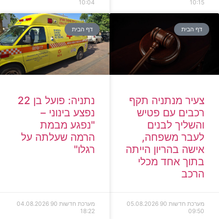
10:04
10:15
דף הבית
דף הבית
צעיר מנתניה תקף
נתניה: פועל בן 22
רכבים עם פטיש
נפצע בינוני –
והשליך לבנים
"נפגע מבמת
לעבר משפחה,
הרמה שעלתה על
אישה בהריון הייתה
רגלו"
בתוך אחד מכלי
הרכב
מערכת חדשות 90
05.08.2026
מערכת חדשות 90
04.08.2026
18:22
09:50