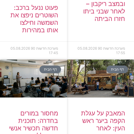
ובמצב ריקבון –
פעוט ננעל ברכב:
לאחר שבני ביתו
השוטרים ניפצו את
חזרו הביתה
השמשה וחילצו
אותו במהירות
מערכת חדשות 90
05.08.2026
מערכת חדשות 90
05.08.2026
17:45
17:55
דף הבית
דף הבית
המאבק על עגלת
מחסור במורים
הקפה ביער ראש
בחדרה: תוכנית
העין: לאחר
חדשה תכשיר אנשי