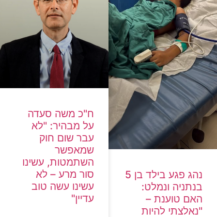
ח"כ משה סעדה
על מבהיר: "לא
עבר שום חוק
שמאפשר
השתמטות, עשינו
סור מרע – לא
נהג פגע בילד בן 5
עשינו עשה טוב
בנתניה ונמלט:
עדיין"
האם טוענת –
"נאלצתי להיות