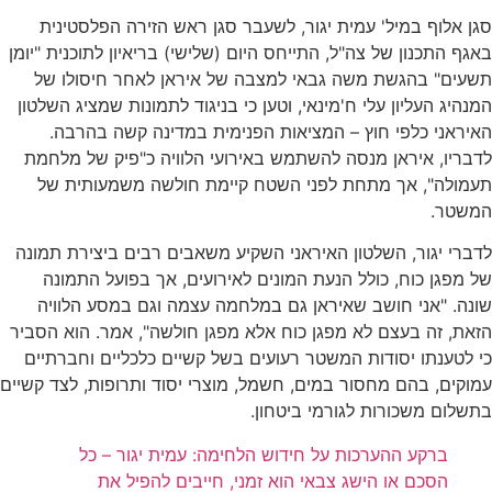
סגן אלוף במיל' עמית יגור, לשעבר סגן ראש הזירה הפלסטינית
באגף התכנון של צה"ל, התייחס היום (שלישי) בריאיון לתוכנית "יומן
תשעים" בהגשת משה גבאי למצבה של איראן לאחר חיסולו של
המנהיג העליון עלי ח'מינאי, וטען כי בניגוד לתמונות שמציג השלטון
האיראני כלפי חוץ – המציאות הפנימית במדינה קשה בהרבה.
לדבריו, איראן מנסה להשתמש באירועי הלוויה כ"פיק של מלחמת
תעמולה", אך מתחת לפני השטח קיימת חולשה משמעותית של
המשטר.
לדברי יגור, השלטון האיראני השקיע משאבים רבים ביצירת תמונה
של מפגן כוח, כולל הנעת המונים לאירועים, אך בפועל התמונה
שונה. "אני חושב שאיראן גם במלחמה עצמה וגם במסע הלוויה
הזאת, זה בעצם לא מפגן כוח אלא מפגן חולשה", אמר. הוא הסביר
כי לטענתו יסודות המשטר רעועים בשל קשיים כלכליים וחברתיים
עמוקים, בהם מחסור במים, חשמל, מוצרי יסוד ותרופות, לצד קשיים
בתשלום משכורות לגורמי ביטחון.
ברקע ההערכות על חידוש הלחימה: עמית יגור – כל
הסכם או הישג צבאי הוא זמני, חייבים להפיל את