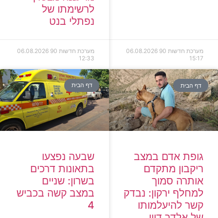
לרשימתו של
נפתלי בנט
מערכת חדשות 90
06.08.2026
מערכת חדשות 90
06.08.2026
12:33
15:17
דף הבית
דף הבית
גופת אדם במצב
שבעה נפצעו
ריקבון מתקדם
בתאונות דרכים
אותרה סמוך
בשרון: שניים
למחלף ירקון: נבדק
במצב קשה בכביש
קשר להיעלמותו
4
של אלדר דיין