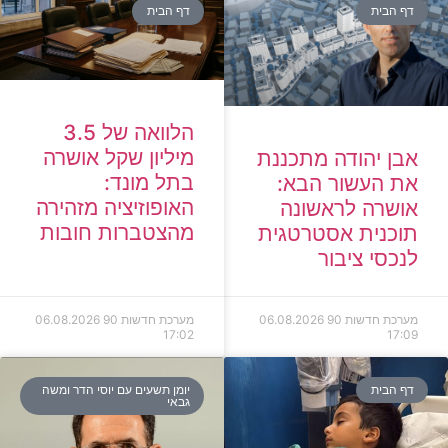
דף הבית
דף הבית
הלוואה של 3.5
מיליון שקל אושרה
אבן יהודה מתכננת
בתל מונד:
את העשור הבא:
האופוזיציה מזהירה
אושרה לראשונה
מהצטברות חובות
תוכנית אסטרטגית
לנכסי ציבור
מערכת חדשות 90
06.08.2026
מערכת חדשות 90
06.08.2026
17:02
17:09
דף הבית
יומן תשעים עם יוסי הדר ומשה
גבאי