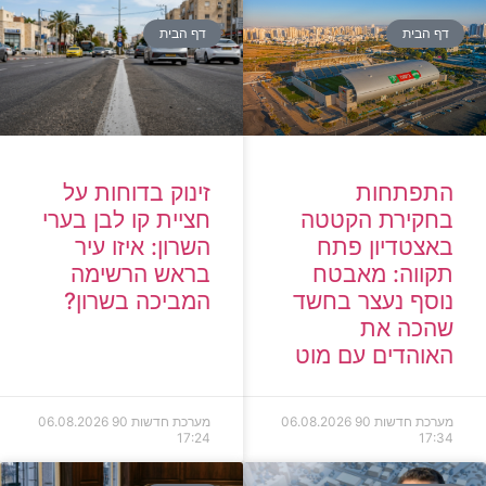
דף הבית
דף הבית
זינוק בדוחות על
התפתחות
חציית קו לבן בערי
בחקירת הקטטה
השרון: איזו עיר
באצטדיון פתח
בראש הרשימה
תקווה: מאבטח
המביכה בשרון?
נוסף נעצר בחשד
שהכה את
האוהדים עם מוט
מערכת חדשות 90
06.08.2026
מערכת חדשות 90
06.08.2026
17:24
17:34