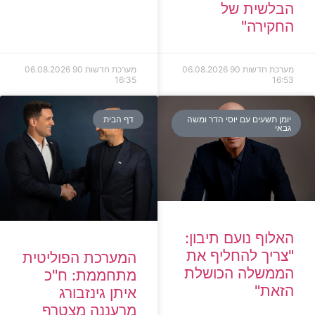
הבלשית של
החקירה"
מערכת חדשות 90
06.08.2026
מערכת חדשות 90
06.08.2026
16:35
16:53
יומן תשעים עם יוסי הדר ומשה
דף הבית
גבאי
האלוף נועם תיבון:
"צריך להחליף את
המערכת הפוליטית
הממשלה הכושלת
מתחממת: ח"כ
הזאת"
איתן גינזבורג
מרעננה מצטרף