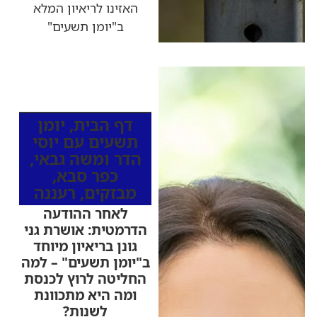
האזינו לריאיון המלא
ב"יומן תשעים"
כותרות החדשות
מהרדיו
דף הבית
,
יומן
תשעים עם יוסי
הדר ומשה גבאי
,
כפר סבא
,
מבזקים
,
רעננה
לאחר ההודעה
הדרמטית: אושרת גני
גונן בריאיון מיוחד
ב"יומן תשעים" – למה
החליטה לרוץ לכנסת
ומה היא מתכוונת
לשנות?