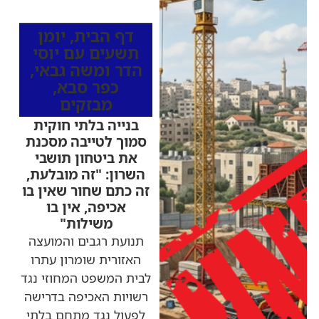
מהרדיו
דף הבית
,
יומן
תשעים עם יוסי
הדר ומשה גבאי
,
כפר סבא
,
מבזקים
בנייה בלתי חוקית
סמוך לטייבה מסכנת
את ביטחון תושבי
השרון: "זה מובלעת,
זה כתם שחור שאין בו
אכיפה, אין בו
משילות"
תנועת רגבים והמועצה
האזורית שומרון עתרו
לבית המשפט המחוזי נגד
רשויות האכיפה בדרישה
לפעול נגד מתחם בלתי