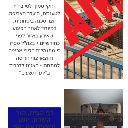
חוקי סמוך לטייבה •
לטענתם, היעדר האכיפה
יוצר סכנה ביטחונית,
במיוחד לאחר הפיגוע
שאירע באזור לפני
כחודשיים • בצה"ל מסרו
כי מתנהלים הליכי אכיפה
והוצאו צווי הריסה
למתחם • האזינו לדברים
ב"יומן תשעים"
כותרות החדשות
מהרדיו
דף הבית
,
הוד
השרון
,
יומן
תשעים עם יוסי