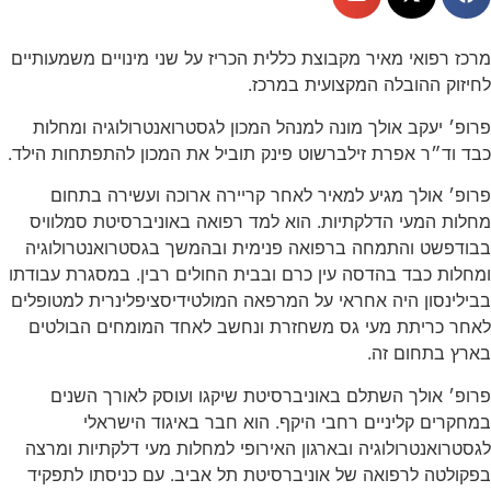
מרכז רפואי מאיר מקבוצת כללית הכריז על שני מינויים משמעותיים
לחיזוק ההובלה המקצועית במרכז.
פרופ׳ יעקב אולך מונה למנהל המכון לגסטרואנטרולוגיה ומחלות
כבד וד״ר אפרת זילברשוט פינק תוביל את המכון להתפתחות הילד.
פרופ׳ אולך מגיע למאיר לאחר קריירה ארוכה ועשירה בתחום
מחלות המעי הדלקתיות. הוא למד רפואה באוניברסיטת סמלוויס
בבודפשט והתמחה ברפואה פנימית ובהמשך בגסטרואנטרולוגיה
ומחלות כבד בהדסה עין כרם ובבית החולים רבין. במסגרת עבודתו
בבילינסון היה אחראי על המרפאה המולטידיסציפלינרית למטופלים
לאחר כריתת מעי גס משחזרת ונחשב לאחד המומחים הבולטים
בארץ בתחום זה.
פרופ׳ אולך השתלם באוניברסיטת שיקגו ועוסק לאורך השנים
במחקרים קליניים רחבי היקף. הוא חבר באיגוד הישראלי
לגסטרואנטרולוגיה ובארגון האירופי למחלות מעי דלקתיות ומרצה
בפקולטה לרפואה של אוניברסיטת תל אביב. עם כניסתו לתפקיד