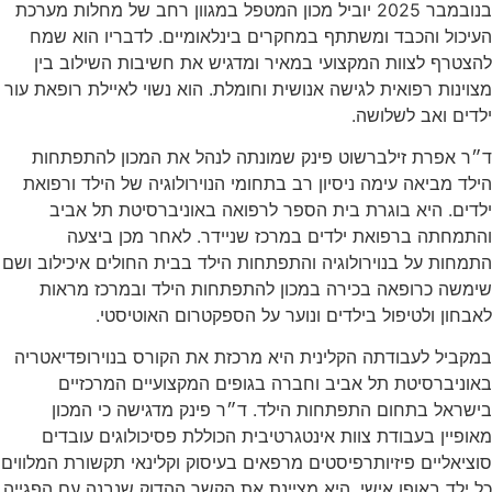
בנובמבר 2025 יוביל מכון המטפל במגוון רחב של מחלות מערכת
העיכול והכבד ומשתתף במחקרים בינלאומיים. לדבריו הוא שמח
להצטרף לצוות המקצועי במאיר ומדגיש את חשיבות השילוב בין
מצוינות רפואית לגישה אנושית וחומלת. הוא נשוי לאיילת רופאת עור
ילדים ואב לשלושה.
ד״ר אפרת זילברשוט פינק שמונתה לנהל את המכון להתפתחות
הילד מביאה עימה ניסיון רב בתחומי הנוירולוגיה של הילד ורפואת
ילדים. היא בוגרת בית הספר לרפואה באוניברסיטת תל אביב
והתמחתה ברפואת ילדים במרכז שניידר. לאחר מכן ביצעה
התמחות על בנוירולוגיה והתפתחות הילד בבית החולים איכילוב ושם
שימשה כרופאה בכירה במכון להתפתחות הילד ובמרכז מראות
לאבחון ולטיפול בילדים ונוער על הספקטרום האוטיסטי.
במקביל לעבודתה הקלינית היא מרכזת את הקורס בנוירופדיאטריה
באוניברסיטת תל אביב וחברה בגופים המקצועיים המרכזיים
בישראל בתחום התפתחות הילד. ד״ר פינק מדגישה כי המכון
מאופיין בעבודת צוות אינטגרטיבית הכוללת פסיכולוגים עובדים
סוציאליים פיזיותרפיסטים מרפאים בעיסוק וקלינאי תקשורת המלווים
כל ילד באופן אישי. היא מציינת את הקשר ההדוק שנבנה עם הפגייה