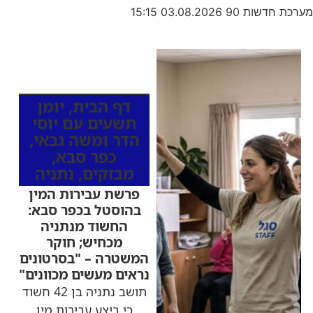
מערכת חדשות 90
03.08.2026
15:15
כותרות החדשות
מהרדיו
דף הבית
,
יומן
תשעים עם יוסי
הדר ומשה גבאי
,
כפר סבא
,
מבזקים
,
נתניה
פרשת עבירות המין
בהוסטל בכפר סבא:
החשוד מנתניה
מכחיש; חוקר
המשטרה – "בסרטונים
נראים מעשים מכוונים"
תושב נתניה בן 42 חשוד
כי ביצע עבירות מין