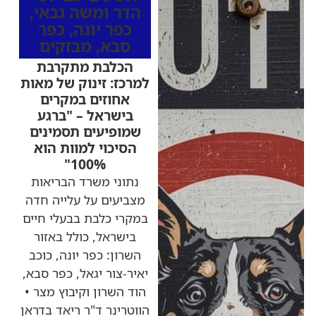
הדר ומשה גבאי
,
כפר יונה
,
כפר
סבא
,
מבזקים
הכלבת מתקרבת
למרכז: זינוק של מאות
אחוזים במקרים
בישראל – "ברגע
שמופיעים תסמינים
הסיכוי למוות הוא
100%"
נתוני משרד הבריאות
מצביעים על עלייה חדה
במקרי כלבת בבעלי חיים
בישראל, כולל באזור
השרון: כפר יונה, כוכב
יאיר-צור יגאל, כפר סבא,
הוד השרון וקיבוץ מצר •
הווטרינר ד"ר ריאד בדראן