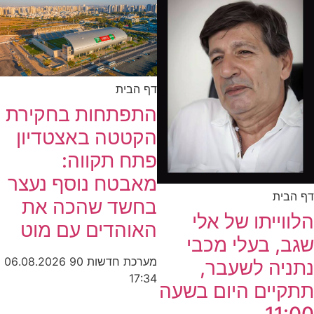
דף הבית
התפתחות בחקירת
הקטטה באצטדיון
פתח תקווה:
מאבטח נוסף נעצר
דף הבית
בחשד שהכה את
הלווייתו של אלי
האוהדים עם מוט
שגב, בעלי מכבי
מערכת חדשות 90
06.08.2026
נתניה לשעבר,
17:34
תתקיים היום בשעה