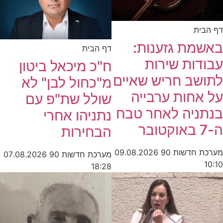
דף הבית
באשמת גזענות:
דף הבית
עבודות שירות
ח"כ מיכאל ביטון
לתושב חריש שאיים
מ"כחול לבן" לא
על אחות ערבייה
שולל שת"פ עם
בנתניה לאחר טבח
נתניהו אחרי
ה-7 באוקטובר
הבחירות
מערכת חדשות 90
09.08.2026
מערכת חדשות 90
07.08.2026
10:10
18:28