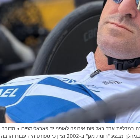
 עמית חסדאי, בן 42 מכפר יונה, זכה במדליית ארד באליפות אירופה לאופני יד פאראל
אירופה באופניים פאראלימפיים • הוא נפצע אנושות במהלך מבצע "ח