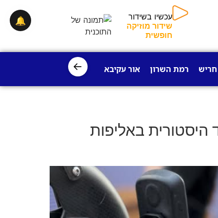
עכשיו בשידור
🔔
שידור מוזיקה
חופשית
←
חריש
רמת השרון
אור עקיבא
פרדס חנה
ישובי עמק חפר
 היסטורית באליפות