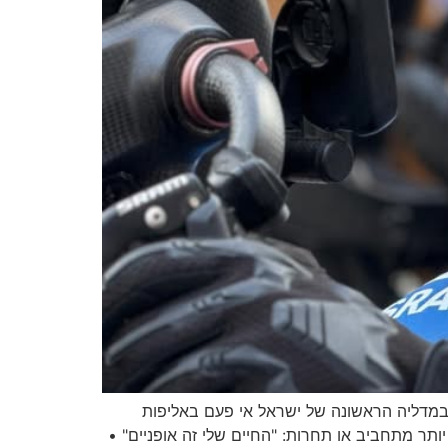
ימפים • מדובר במדליה הראשונה של ישראל אי פעם באליפות
ומת מגן" ב-2002 וציין כי ספורט היה עבורו הרבה יותר מתחביב או תחרות: "החיים שלי זה אופניים" •