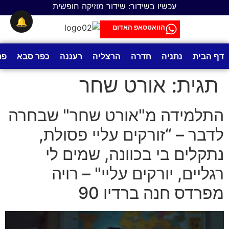
לתוכן
עכשיו בשידור: שידור מוזיקה חופשית
🔔
הוואטסאפ האדום
דף הבית
נתניה
חדרה
הרצליה
רעננה
כפר סבא
פת
תגית:
אורט שחר
התלמידה מ"אורט שחר" שבחרה
לדבר – “זורקים עליי פסולת,
נתקלים בי בכוונה, שמים לי
רגליים, יורקים עליי" – רויה
מפרדס חנה ברדיו 90