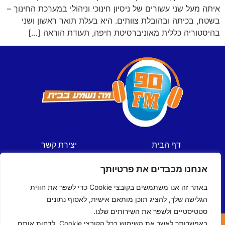
איתה מעל שני עשורים של ניסיון חינוכי וניהולי במערכת החינוך –
בשטח, בכיתה ובהובלת צוותים. היא בעלת תואר ראשון ושני
בהיסטוריה כללית מאוניברסיטת חיפה, תעודת הוראה […]
דף הבית
יצירת קשר
חדשות
תקנון אתר
אנחנו מכבדים את פרטיותך
ספורט
מדיניות פרטיות
תכניות
הצהרת נגישות
באתר זה אנו משתמשים בקובצי Cookie כדי לשפר את חווית
לוח שידורים
הגלישה שלך, להציג תוכן מותאם אישית, לאסוף נתונים
סטטיסטיים ולשפר את השירותים שלנו.
באפשרותך לאשר את השימוש בכל הקובצי Cookie, לדחות אותם,