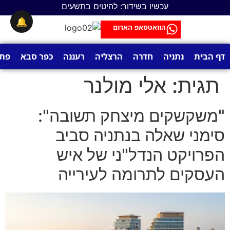
לתוכן
עכשיו בשידור: להיטים בתשעים
🔔
הוואטסאפ האדום
דף הבית
נתניה
חדרה
הרצליה
רעננה
כפר סבא
פתח
תגית:
אלי מולנר
"משקשקים מיצחק תשובה":
סימני שאלה בנתניה סביב
הפרויקט הנדל"ני של איש
העסקים לתרומה לעירייה