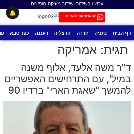
לתוכן
עכשיו בשידור: שידור מוזיקה חופשית
🔔
הוואטסאפ האדום
דף הבית
נתניה
חדרה
הרצליה
רעננה
כפר סבא
פת
תגית:
אמריקה
ד"ר משה אלעד, אלוף משנה
במיל', עם התרחישים האפשריים
להמשך "שאגת הארי" ברדיו 90