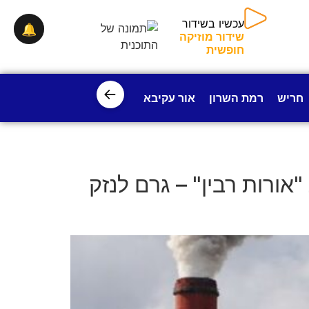
עכשיו בשידור
🔔
שידור מוזיקה
חופשית
←
חריש
רמת השרון
אור עקיבא
פרדס חנה
ישובי עמק חפ
ורות רבין" – גרם לנזק