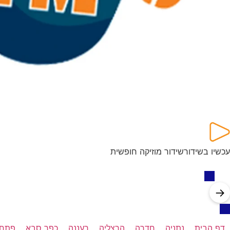
עכשיו בשידור
שידור מוזיקה חופשית
→
דף הבית
נתניה
חדרה
הרצליה
רעננה
כפר סבא
פתח 