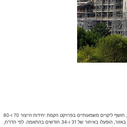
כתבנו מיכאל פרוסמושקין דיווח היום (שלישי) בתוכנית "יומן תשעים" בהגשת משה גבאי כי דו"ח חדש של מבקר המדינה, מתניהו אנגלמן, חושף ליקויים משמעותיים בפרויקט הקמת יחידות הייצור 70 ו-80
היחידות, שנועדו להחליף את יחידות הפחם הוותיקות ולהפחית את זיהום האוויר באזור, הופעלו באיחור של 31 ו-34 חודשים בהתאמה. לפי הדו"ח,