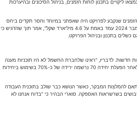
עוד צוין כי נמצאו ליקויים בתכנון לוחות הזמנים, בניהול הסיכונים ובהיערכות
 הזמנים שנקבע לפרויקט היה שאפתני במיוחד וחסר תקדים ביחס
לפרויקטים דומים בעולם. לדבריו, "העיכוב הזה בפרויקט הסב נזק משקי משמעותי. הנזק הזה שנגרם בין השנים מנובמבר 2022 ועד לדצמבר 2024 עמד באמת על 4.6 מיליארד שקל", אמר תוך שהדגיש כי
 כשלים בתכנון ובניהול הפרויקט.
יות חדשות. לדבריו, "ראינו שלחברת החשמל לא היו תוכניות מענה
מפורטות לכל הסיכונים שאנחנו בדקנו". בהתייחס להיבט הסביבתי ציין כי העלויות הסביבתיות לבדן הסתכמו בכ-2.8 מיליארד שקל, אך לאחר הפעלת יחידה 70 נרשמה ירידה של כ-70% בשימוש ביחידות
התאם להמלצות המבקר, כאשר הנושא כבר שולב בתוכנית העבודה
ושיבושים בשרשראות האספקה. סוארי הבהיר כי "בדוח אנחנו לא