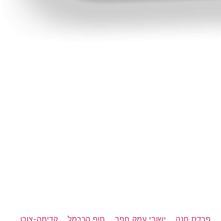
פרדס חנה
ישובי עמק חפר
חוף הכרמל
קדימה-צורן