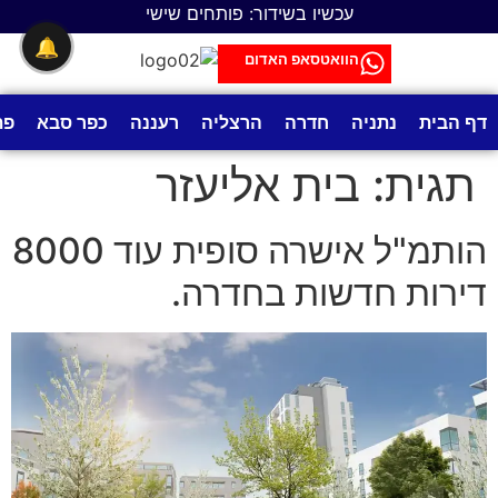
לתוכן
עכשיו בשידור: פותחים שישי
🔔
הוואטסאפ האדום
דף הבית
נתניה
חדרה
הרצליה
רעננה
כפר סבא
פת
תגית:
בית אליעזר
הותמ"ל אישרה סופית עוד 8000
דירות חדשות בחדרה.