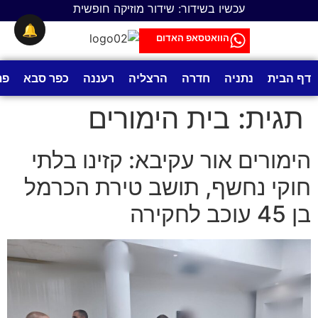
לתוכן
עכשיו בשידור: שידור מוזיקה חופשית
🔔
הוואטסאפ האדום
דף הבית
נתניה
חדרה
הרצליה
רעננה
כפר סבא
פת
תגית:
בית הימורים
הימורים אור עקיבא: קזינו בלתי
חוקי נחשף, תושב טירת הכרמל
בן 45 עוכב לחקירה