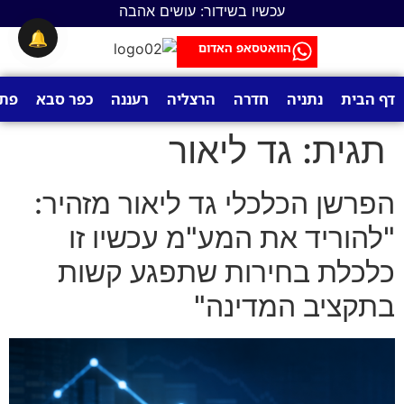
לתוכן
עכשיו בשידור: עושים אהבה
🔔
הוואטסאפ האדום
דף הבית
נתניה
חדרה
הרצליה
רעננה
כפר סבא
פתח
תגית:
גד ליאור
הפרשן הכלכלי גד ליאור מזהיר:
"להוריד את המע"מ עכשיו זו
כלכלת בחירות שתפגע קשות
בתקציב המדינה"