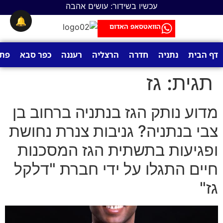
לתוכן
עכשיו בשידור: עושים אהבה
🔔
הוואטסאפ האדום
דף הבית
נתניה
חדרה
הרצליה
רעננה
כפר סבא
פתח
תגית:
גז
מדוע נותק הגז בנתניה ברחוב בן
צבי בנתניה? גניבות צנרת נחושת
ופגיעות בתשתית הגז המסכנות
חיים התגלו על ידי חברת "דלקל
גז"