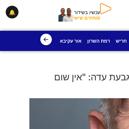
🔔
עכשיו בשידור
פותחים שישי
←
חריש
רמת השרון
אור עקיבא
פרדס חנה
ישובי עמק חפ
בעת עדה: "אין שום