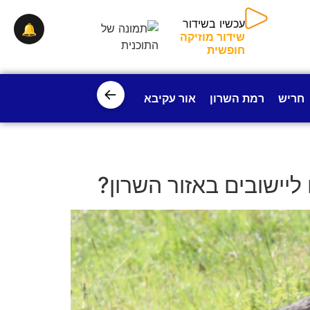
עכשיו בשידור
🔔
שידור מוזיקה
חופשית
←
חריש
רמת השרון
אור עקיבא
פרדס חנה
ישובי עמק חפ
ישובים באזור השרון?