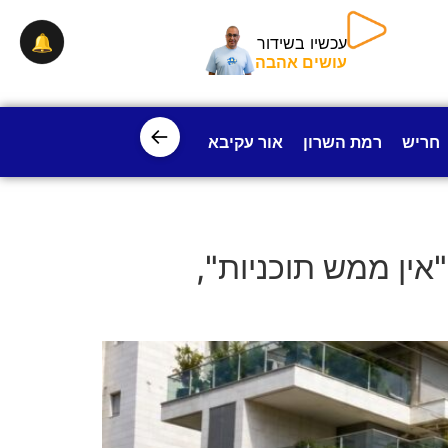
🔔
עכשיו בשידור
עושים אהבה
←
חריש
רמת השרון
אור עקיבא
פרדס חנה
ישובי עמק חפ
אין ממש תוכניות",