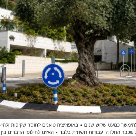
משך כמעט שלוש שנים • באופוזיציה טוענים לחוסר שקיפות ולהיעד
ת שכבר החלו הן עבודות תשתית בלבד • האזינו לחילופי הדברים בין 