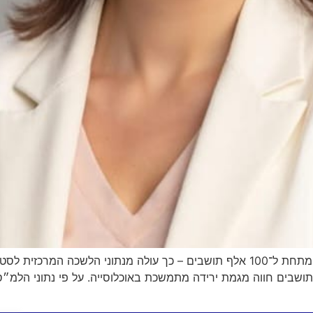
לראשונה מזה שנים, מספר תושבי כפר סבא ירד אל מתחת ל־100 אלף תושבים – כך עולה מ