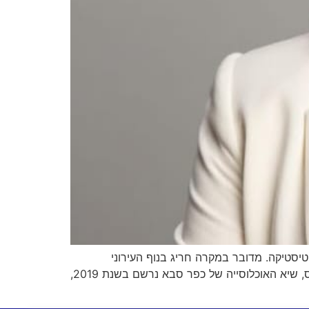
נתוני הלשכה המרכזית לסטטיסטיקה. מדובר במקרה חריג בנוף העירוני
בישראל, שבו עיר שחצתה בעבר את רף 100 אלף התושבים חווה מגמת ירידה מתמשכת באוכלוסייה. על פי נתוני הלמ״ס, שיא האוכלוסייה של כפר סבא נרשם בשנת 2019,