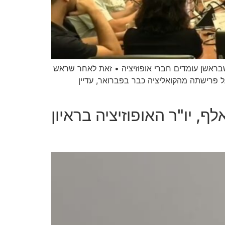
שבראשן עומדים חברי אופוזיציה • זאת לאחר שראש
 פרישתה מהקואליציה כבר בפברואר, עדיין
ונה זה שנים: מספר תושבי כפר סבא ירד מתחת ל־100 אלף, יו"ר האופוזיציה בראיון