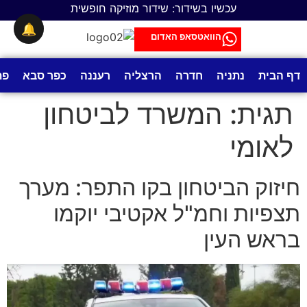
לתוכן
עכשיו בשידור: שידור מוזיקה חופשית
🔔
הוואטסאפ האדום
דף הבית
נתניה
חדרה
הרצליה
רעננה
כפר סבא
פת
תגית:
המשרד לביטחון
לאומי
חיזוק הביטחון בקו התפר: מערך
תצפיות וחמ"ל אקטיבי יוקמו
בראש העין