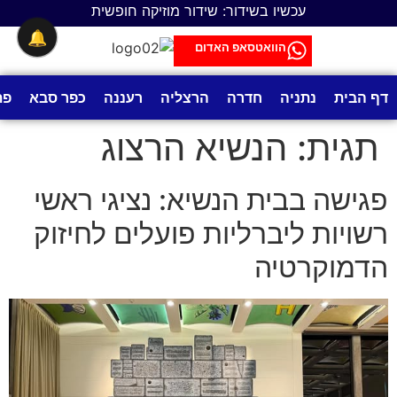
לתוכן
עכשיו בשידור: שידור מוזיקה חופשית
🔔
הוואטסאפ האדום
דף הבית
נתניה
חדרה
הרצליה
רעננה
כפר סבא
פת
תגית:
הנשיא הרצוג
פגישה בבית הנשיא: נציגי ראשי
רשויות ליברליות פועלים לחיזוק
הדמוקרטיה