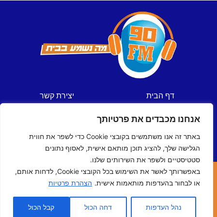
דף הבית
יצירת קשר
חדשות
תקנון אתר
אנחנו מכבדים את פרטיותך
ספורט
מדיניות פרטיות
תכניות
הצהרת נגישות
באתר זה אנו משתמשים בקובצי Cookie כדי לשפר את חווית
לוח שידורים
הגלישה שלך, להציג תוכן מותאם אישית, לאסוף נתונים
סטטיסטיים ולשפר את השירותים שלנו.
באפשרותך לאשר את השימוש בכל הקובצי Cookie, לדחות אותם,
כל הזכויות שמורות © ל- 90FM
או לבחור בהעדפות מותאמות אישית.
הצהרת פרטיות
האתר נבנה ע"י
מדיה-נט
מומחי האינטרנט של ישראל
נהל העדפות
דחה הכול
קבל הכול