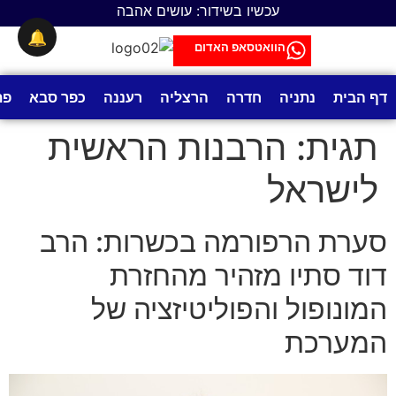
לתוכן
עכשיו בשידור: עושים אהבה
🔔
הוואטסאפ האדום
דף הבית
נתניה
חדרה
הרצליה
רעננה
כפר סבא
פת
תגית:
הרבנות הראשית
לישראל
סערת הרפורמה בכשרות: הרב
דוד סתיו מזהיר מהחזרת
המונופול והפוליטיזציה של
המערכת