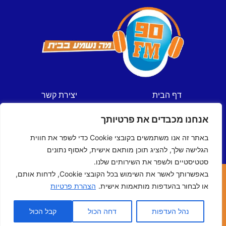
דף הבית
יצירת קשר
חדשות
תקנון אתר
אנחנו מכבדים את פרטיותך
ספורט
מדיניות פרטיות
תכניות
הצהרת נגישות
באתר זה אנו משתמשים בקובצי Cookie כדי לשפר את חווית
לוח שידורים
הגלישה שלך, להציג תוכן מותאם אישית, לאסוף נתונים
סטטיסטיים ולשפר את השירותים שלנו.
באפשרותך לאשר את השימוש בכל הקובצי Cookie, לדחות אותם,
כל הזכויות שמורות © ל- 90FM
או לבחור בהעדפות מותאמות אישית.
הצהרת פרטיות
האתר נבנה ע"י
מדיה-נט
מומחי האינטרנט של ישראל
נהל העדפות
דחה הכול
קבל הכול