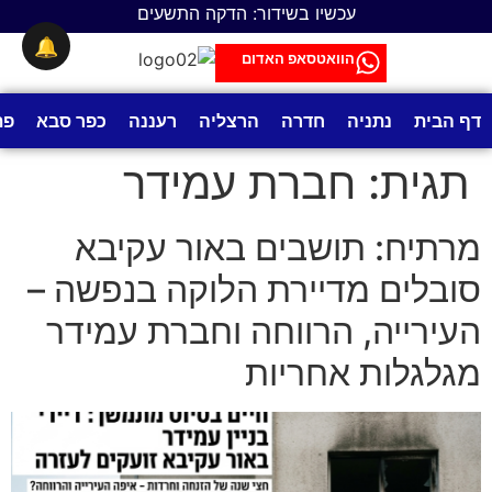
לתוכן
עכשיו בשידור: הדקה התשעים
🔔
הוואטסאפ האדום
דף הבית
נתניה
חדרה
הרצליה
רעננה
כפר סבא
פת
תגית:
חברת עמידר
מרתיח: תושבים באור עקיבא
סובלים מדיירת הלוקה בנפשה –
העירייה, הרווחה וחברת עמידר
מגלגלות אחריות