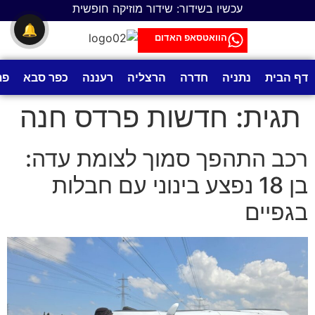
לתוכן
עכשיו בשידור: שידור מוזיקה חופשית
🔔
הוואטסאפ האדום
דף הבית
נתניה
חדרה
הרצליה
רעננה
כפר סבא
פת
תגית:
חדשות פרדס חנה
רכב התהפך סמוך לצומת עדה:
בן 18 נפצע בינוני עם חבלות
בגפיים