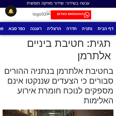
לתוכן
עכשיו בשידור: שידור מוזיקה חופשית
🔔
הוואטסאפ האדום
דף הבית
נתניה
חדרה
הרצליה
רעננה
כפר סבא
פת
תגית:
חטיבת ביניים
אלתרמן
בחטיבת אלתרמן בנתניה ההורים
סבורים כי הצעדים שננקטו אינם
מספקים לנוכח חומרת אירוע
האלימות