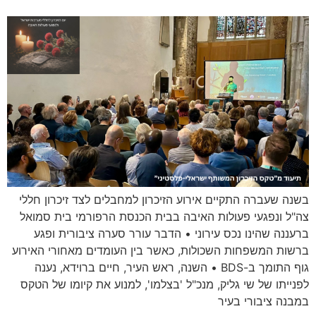
בשנה שעברה התקיים אירוע הזיכרון למחבלים לצד זיכרון חללי
צה"ל ונפגעי פעולות האיבה בבית הכנסת הרפורמי בית סמואל
ברעננה שהינו נכס עירוני • הדבר עורר סערה ציבורית ופגע
ברשות המשפחות השכולות, כאשר בין העומדים מאחורי האירוע
גוף התומך ב-BDS • השנה, ראש העיר, חיים ברוידא, נענה
לפנייתו של שי גליק, מנכ"ל 'בצלמו', למנוע את קיומו של הטקס
במבנה ציבורי בעיר