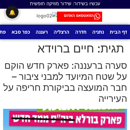
לתוכן
עכשיו בשידור: שידור מוזיקה חופשית
🔔
הוואטסאפ האדום
דף הבית
נתניה
חדרה
הרצליה
רעננה
כפר סבא
פתח
תגית:
חיים ברוידא
סערה ברעננה: פארק חדש הוקם
על שטח המיועד למבני ציבור –
חבר המועצה בביקורת חריפה על
העירייה