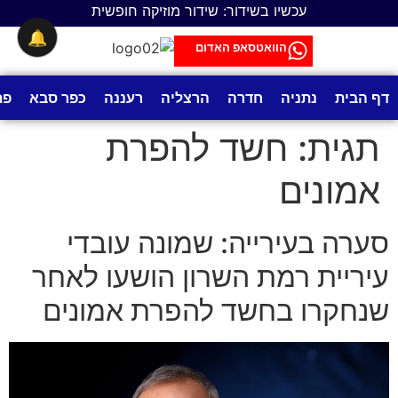
לתוכן
עכשיו בשידור: שידור מוזיקה חופשית
🔔
הוואטסאפ האדום
דף הבית
נתניה
חדרה
הרצליה
רעננה
כפר סבא
פת
תגית:
חשד להפרת
אמונים
סערה בעירייה: שמונה עובדי
עיריית רמת השרון הושעו לאחר
שנחקרו בחשד להפרת אמונים