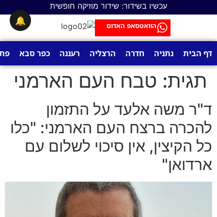
לתוכן
עכשיו בשידור: שידור מוזיקה חופשית
🔔
הוואטסאפ האדום
דף הבית
נתניה
חדרה
הרצליה
רעננה
כפר סבא
פתח
תגית:
טבח העם הארמני
ד"ר משה אלעד על התזמון
להכרה ברצח העם הארמני: "כלו
כל הקיצין, אין סיכוי לשלום עם
ארדואן"