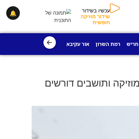
עכשיו בשידור
🔔
שידור מוזיקה
חופשית
←
חריש
רמת השרון
אור עקיבא
פרדס חנה
ישובי עמק חפר
וזיקה ותושבים דורשים