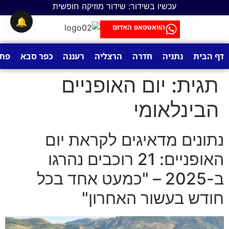
לתוכן
עכשיו בשידור: שידור מוזיקה חופשית
🔔
הוואטסאפ האדום
דף הבית
נתניה
חדרה
הרצליה
רעננה
כפר סבא
פתח
תגית:
יום האופניים
הבינלאומי
נתונים מדאיגים לקראת יום
האופניים: 21 רוכבים נהרגו
ב-2025 – "כמעט אחד בכל
חודש בעשור האחרון"