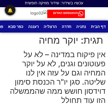
לתוכן
עכשיו בשידור: שידור מוזיקה חופשית
🔔
הוואטסאפ האדום
דף הבית
נתניה
חדרה
הרצליה
רעננה
כפר סבא
פת
תגית:
יוקר מחיה
אין פיקוח במדינה – לא על
פעוטונים וגנים, לא על יוקר
המחיה וגם על עזה אין לנו
שליטה. סגן יו"ר הכנסת סימון
דוידסון חושש ממה שהממשלה
הזו עוד תחולל