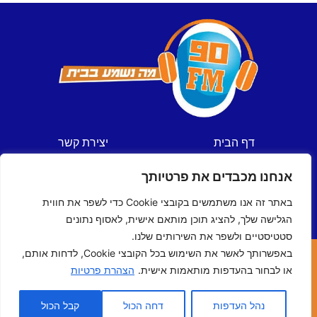
דף הבית
יצירת קשר
חדשות
תקנון אתר
אנחנו מכבדים את פרטיותך
ספורט
מדיניות פרטיות
תכניות
הצהרת נגישות
באתר זה אנו משתמשים בקובצי Cookie כדי לשפר את חווית
לוח שידורים
הגלישה שלך, להציג תוכן מותאם אישית, לאסוף נתונים
סטטיסטיים ולשפר את השירותים שלנו.
באפשרותך לאשר את השימוש בכל הקובצי Cookie, לדחות אותם,
כל הזכויות שמורות © ל- 90FM
או לבחור בהעדפות מותאמות אישית.
הצהרת פרטיות
האתר נבנה ע"י
מדיה-נט
מומחי האינטרנט של ישראל
נהל העדפות
דחה הכול
קבל הכול