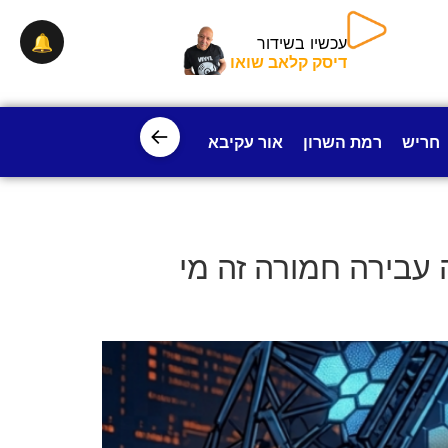
🔔
עכשיו בשידור
דיסק קלאב שואו
←
חריש
רמת השרון
אור עקיבא
פרדס חנה
ישובי עמק חפ
עשה פה עבירה חמורה זה מי