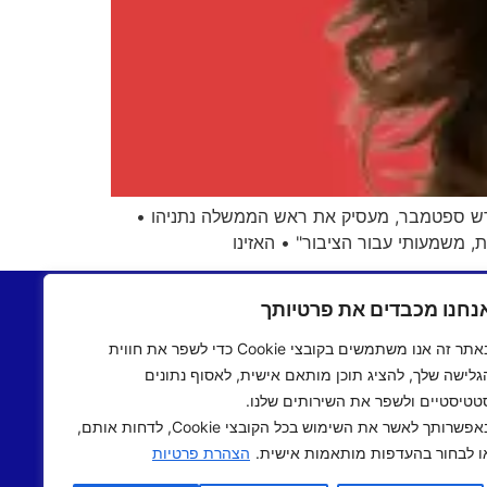
בחודש ספטמבר, מעסיק את ראש הממשלה נתניהו •
, משמעותי עבור הציבור" • האזינו
בתשעים
יצירת קשר
נחנו מכבדים את פרטיותך
שעים
תקנון אתר
באתר זה אנו משתמשים בקובצי Cookie כדי לשפר את חווית
ם שישי
מדיניות פרטיות
גלישה שלך, להציג תוכן מותאם אישית, לאסוף נתונים
 אישי
הצהרת נגישות
טטיסטיים ולשפר את השירותים שלנו.
 תיכוני
באפשרותך לאשר את השימוש בכל הקובצי Cookie, לדחות אותם,
אב שואו
ו לבחור בהעדפות מותאמות אישית.
הצהרת פרטיות
שראלי