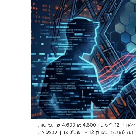
דביר קריב, לשעבר איש שב"כ, התראיין בתוכנית "יומן תשעים" והתייחס לחקירת השב"כ בעניין הדלפת מידע מודיעיני סודי לערוץ 12: "יש פה 4,800 או 4,600 שותפי סוד,
שצריך למצוא מי מביניהם ביצע עבירה חמורה של הדלפת מידע מודיעיני" • לדבריו, גם אם מטרת החשיפה של ברדוגו הייתה להתנגח בערוץ 12 – השב"כ צריך לבצע את