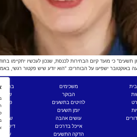
מן תשעים" כי מועד קיום הבחירות לכנסת, שנכון לעכשיו יתקיימו 
עה באוקטובר ישפיעו על הבוחרים: "הוא יודע שיש פקטור רגשי, באמת
בית
משכימים
ברהנו 
א
ות
הבוקר
שש בת
רט
להיטים בתשעים
פותחי
ה
ות
יומן תשעים
שישי
ס
ורים
עושים אהבה
שישי ים
אייכל בדרכים
דיסק קל
א
הדקה התשעים
ערב י