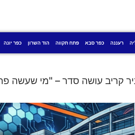
יה
רעננה
כפר סבא
פתח תקווה
הוד השרון
כפר יונה
השב"כ וערוץ 12: דביר קריב עושה סדר – "מי ש