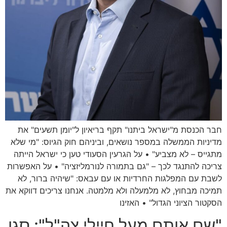
חבר הכנסת מ"ישראל ביתנו" תקף בריאיון ל"יומן תשעים" את
מדיניות הממשלה במספר נושאים, וביניהם חוק הגיוס: "מי שלא
מתגייס – לא מצביע" • על הגרעין הסעודי טען כי ישראל הייתה
צריכה להתנגד לכך – "גם בתמורה לנורמליזציה" • על האפשרות
לשבת עם המפלגות החרדיות או עם עבאס: "שיהיה ברור, לא
תמיכה מבחוץ, לא מלמעלה ולא מלמטה. אנחנו צריכים דווקא את
הסקטור הציוני הגדול" • האזינו
"שם אותם מעל חיילי צה"ל": סגן