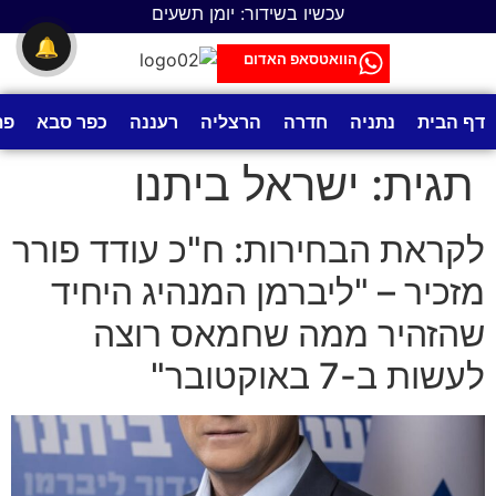
לתוכן
עכשיו בשידור: יומן תשעים
🔔
הוואטסאפ האדום
דף הבית
נתניה
חדרה
הרצליה
רעננה
כפר סבא
פת
תגית:
ישראל ביתנו
לקראת הבחירות: ח"כ עודד פורר
מזכיר – "ליברמן המנהיג היחיד
שהזהיר ממה שחמאס רוצה
לעשות ב-7 באוקטובר"