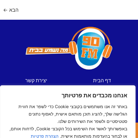
הבא
←
דף הבית
יצירת קשר
חדשות
תקנון אתר
אנחנו מכבדים את פרטיותך
ספורט
מדיניות פרטיות
תכניות
הצהרת נגישות
באתר זה אנו משתמשים בקובצי Cookie כדי לשפר את חווית
לוח שידורים
הגלישה שלך, להציג תוכן מותאם אישית, לאסוף נתונים
סטטיסטיים ולשפר את השירותים שלנו.
באפשרותך לאשר את השימוש בכל הקובצי Cookie, לדחות אותם,
כל הזכויות שמורות © ל- 90FM
או לבחור בהעדפות מותאמות אישית.
הצהרת פרטיות