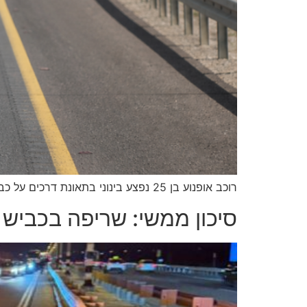
רוכב אופנוע בן 25 נפצע בינוני בתאונת דרכים על כביש 4, סמוך לכפר ידידיה, כשהוא סובל מחבלות בגפיים • זאת לאחר שככל הנראה נפגע מרכב
סיכון ממשי: שריפה בכביש 4