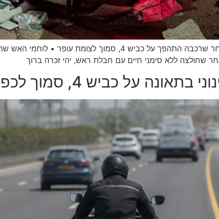
אישה כבת 50 נהרגה ביום חמישי בשעות הערב, לאחר שרכבה התהפך על 
ר שחולצה ללא סימני חיים עם חבלת ראש, יהי זכרה ברוך