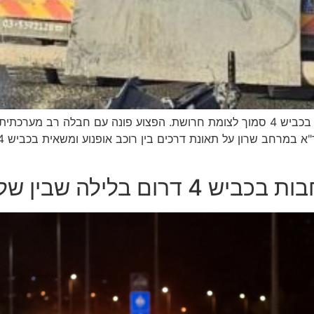
רוכב אופנוע כבן 30 נפצע קשה בתאונה עם משאית בכביש 4 סמוך לצומת חרושת. הפצוע פ
שלישי לרביעי – זו הסיבה