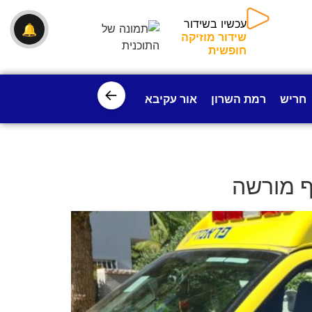
עכשיו בשידור
🔔
שידור מוזיקה
חופשית
←
חריש
רמת השרון
אור עקיבא
פרדס חנה
ישובי עמק חפ