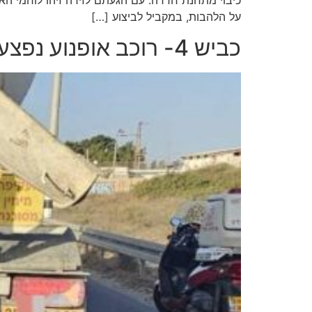
על הלהבות, במקביל לביצוע […]
כביש 4- רוכב אופנוע נפצע קשה בתאונה עם משאית סמוך לצומת חרושת