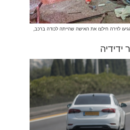
כביש 4, סמוך לצומת עופר • לוחמי האש שהגיעו לזירה חילצו את האישה שהייתה לכודה ברכב,