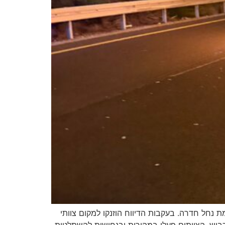
4, בנתיב הנסיעה לכיוון דרום, סמוך לצומת נחל חדרה. בעקבות הדיווח הוזנקו למקום צוותי
כביש. הצוותים פעלו במהירות ובנחישות להשתלטות