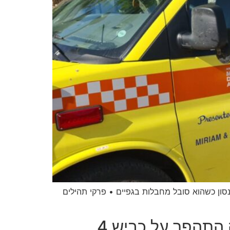
 למחלף מורשה • הוא פונה לבי"ח בלינסון כשהוא סובל מחבלות בגפיים • פרקי תהילים