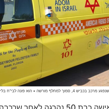
רוכב אופנוע בן 36 נפצע הבוקר באורח בינוני לאחר שנפגע מרכב בכביש 4, סמוך
בה התהפך על כביש 4