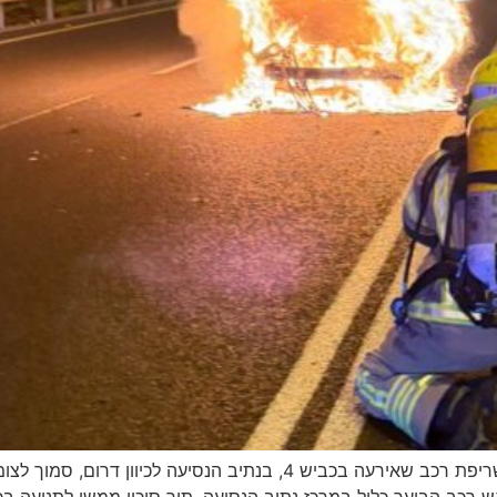
בשעות הערב התקבל דיווח במשל״ט מחוז חוף על שריפת רכב שאירעה בכביש 
ש רכב הבוער כליל במרכז נתיב הנסיעה, תוך סיכון ממשי לתנועה ב