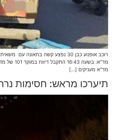
מד"א מעניקים […]
תיערכו מראש: חסימות נרחבות בכביש 4 דרום בלילה שבין 