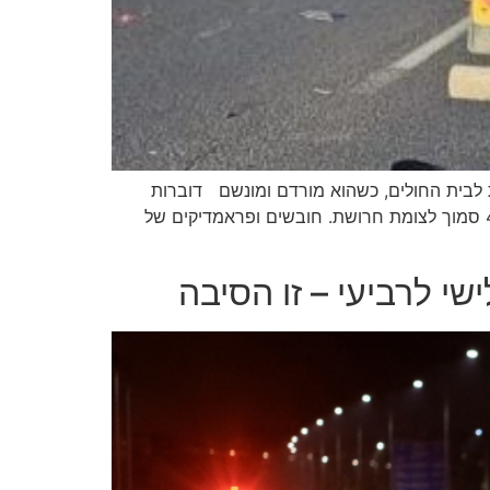
ונה עם חבלה רב מערכתית לבית החולים, כשהוא מורדם ומונשם דוברות
מד"א: בשעה 16:43 התקבל דיווח במוקד 101 של מד"א במרחב שרון על תאונת דרכים בין רוכב אופנוע ומשאית בכביש 4 סמוך לצומת חרושת. חובשים ופראמדיקים של