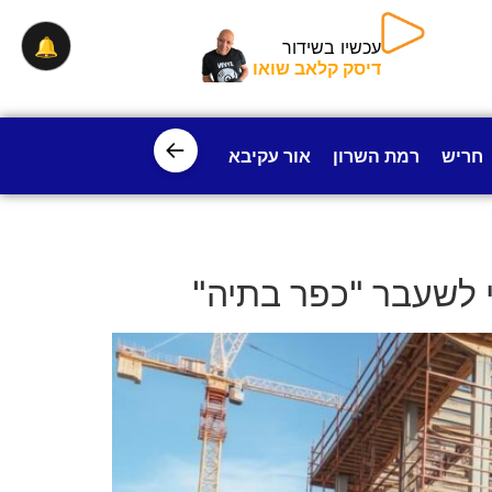
🔔
עכשיו בשידור
דיסק קלאב שואו
←
חריש
רמת השרון
אור עקיבא
פרדס חנה
ישובי עמק חפ
 לשעבר "כפר בתיה"