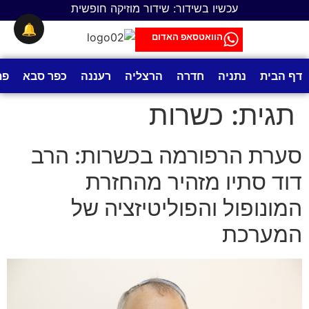
לתוכן
עכשיו בשידור: שידור מוזיקה חופשית
🔔
הוואטסאפ האדום
דף הבית
נתניה
חדרה
הרצליה
רעננה
כפר סבא
פת
תגית:
כשרות
סערת הרפורמה בכשרות: הרב
דוד סתיו מזהיר מהחזרת
המונופול והפוליטיזציה של
המערכת