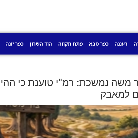
ה
רעננה
כפר סבא
פתח תקווה
הוד השרון
כפר יונה
 משה נמשכת: רמ"י טוענת כי ההית
ים למאבק