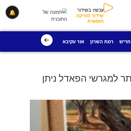
🔔
עכשיו בשידור
שידור מוזיקה חופשית
←
חריש
רמת השרון
אור עקיבא
פרדס חנה
ישובי עמק חפר
ר למגרשי הפאדל ניתן