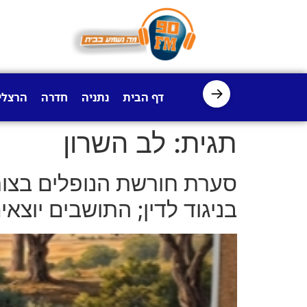
לתוכן
→
דף הבית
נתניה
חדרה
הרצלי
תגית:
לב השרון
סערת חורשת הנופלים בצור
בניגוד לדין; התושבים יוצא