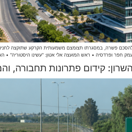
 להסכם פשרה, במסגרתו תצומצם משמעותית הקרקע שתוקצה לחניון
ק חפר ופרדסיה • ראש המועצה אלי אטון: "עשינו היסטוריה" • האז
רון: קידום פתרונות תחבורה, והמא