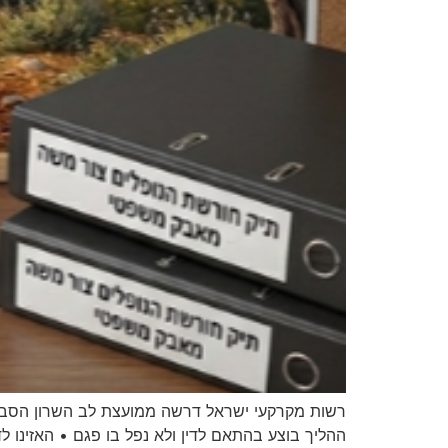
רשות מקרקעי ישראל דרשה ממועצת לב השרון הסברים
ההליך בוצע בהתאם לדין ולא נפל בו פגם • האזינו ל