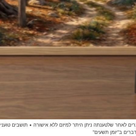
 לאחר שלטענתה ניתן היתר למיזם ללא אישורה • תושבים טוענים 
דברים ב"יומן תשעים"