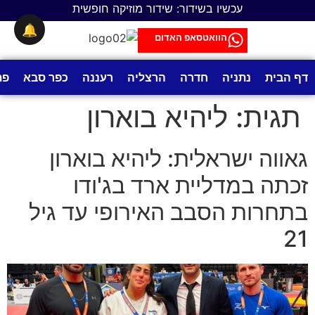
לתוכן
עכשיו בשידור: שידור מוזיקה חופשית
🔔
הוואטסאפ האדום
דף הבית
נתניה
חדרה
הרצליה
רעננה
כפר סבא
פת
תגית:
ליהיא בוארון
גאווה ישראלית: ליהיא בוארון
זכתה במדליית ארד בג'ודו
בתחרות הסבב האירופי עד גיל
21