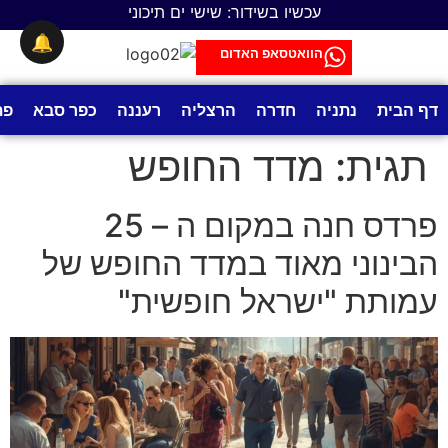
לתוכן
עכשיו בשידור: שישי ים תיכוני
🔔
הוואטסאפ האדום
דף הבית
נתניה
חדרה
הרצליה
רעננה
כפר סבא
פת
תגית:
מדד החופש
פרדס חנה במקום ה – 25
הבינוני מאוד במדד החופש של
עמותת "ישראל חופשית"