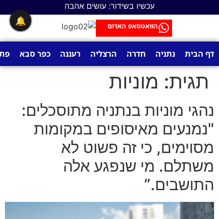
לתוכן
עכשיו בשידור: עושים אהבה
🔔
הוואטסאפ האדום
דף הבית
נתניה
חדרה
הרצליה
רעננה
כפר סבא
פתח
תגית:
מוניות
נהגי מוניות בנתניה מתוסכלים:
"נמנעים מאיסופים במקומות
מסוימים, כי זה פשוט לא
משתלם. מי שנפגע אלה
התושבים.”