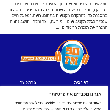
מוזיקאים, תושבים ואנשי חינוך. לטענת גורמים המעורבים
בפרויקט, הסגירה פגעה בעשרות בני נוער מהפריפריה שנעזרו
במסגרת כדי להתקדם מקצועית בתחום. רועה: "מפעל חיים
שנסגר בגלל תקציב זעום" יוני רועה, יוצר ומלחין תושב נתניה
המנהל את תוכנית הלימודים […]
דף הבית
יצירת קשר
חדשות
תקנון אתר
אנחנו מכבדים את פרטיותך
ספורט
מדיניות פרטיות
תכניות
הצהרת נגישות
באתר זה אנו משתמשים בקובצי Cookie כדי לשפר את חווית
לוח שידורים
הגלישה שלך, להציג תוכן מותאם אישית, לאסוף נתונים