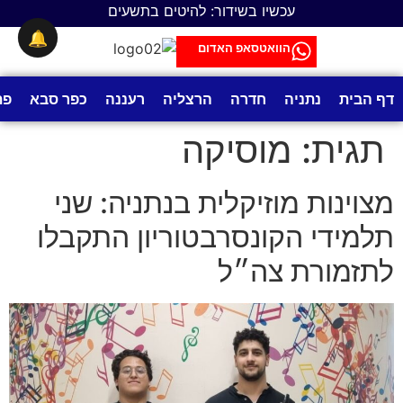
לתוכן
עכשיו בשידור: להיטים בתשעים
🔔
הוואטסאפ האדום
דף הבית
נתניה
חדרה
הרצליה
רעננה
כפר סבא
פת
תגית:
מוסיקה
מצוינות מוזיקלית בנתניה: שני
תלמידי הקונסרבטוריון התקבלו
לתזמורת צה״ל