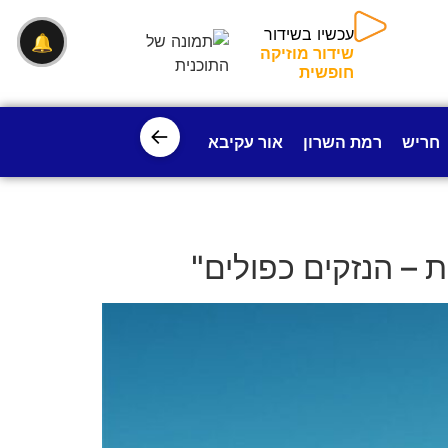
🔔
עכשיו בשידור
שידור מוזיקה חופשית
←
חריש
רמת השרון
אור עקיבא
פרדס חנה
ישובי עמק חפ
– הנזקים כפולים"