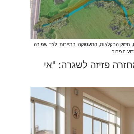
90 יום • התוכנית עוסקת בפיתוח היישובים, חיזוק החקלאות, התעסוקה והתיירות, לצד שמירה
וע הציבור
זרה פזיזה לשגרה: "אי