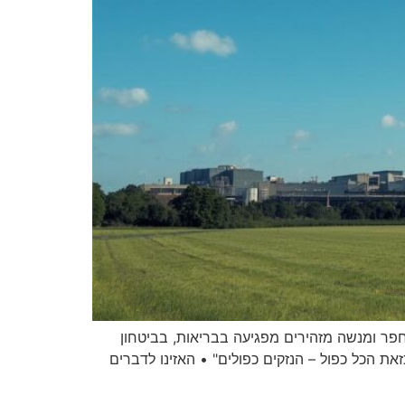
ורות יצחק" מ-850 ל-1,700 מגה-וואט • במועצות עמק חפר ומנשה מזהירים מפגיעה בבריאות, בביטחון
 הכל כפול – הנזקים כפולים" • האזינו לדברים