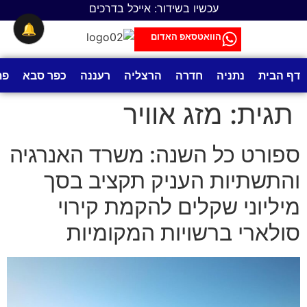
לתוכן
עכשיו בשידור: אייכל בדרכים
🔔
הוואטסאפ האדום
דף הבית
נתניה
חדרה
הרצליה
רעננה
כפר סבא
פת
תגית:
מזג אוויר
ספורט כל השנה: משרד האנרגיה
והתשתיות העניק תקציב בסך
מיליוני שקלים להקמת קירוי
סולארי ברשויות המקומיות