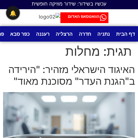
לתוכן
עכשיו בשידור: שידור מוזיקה חופשית
🔔
הוואטסאפ האדום
דף הבית
נתניה
חדרה
הרצליה
רעננה
כפר סבא
פת
תגית:
מחלות
האיגוד הישראלי מזהיר: "הירידה
ב"הגנת העדר" מסוכנת מאוד"